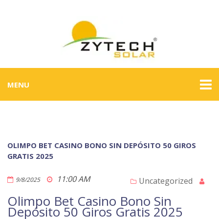
MENU
OLIMPO BET CASINO BONO SIN DEPÓSITO 50 GIROS
GRATIS 2025
11:00 AM
9/8/2025
Uncategorized
Olimpo Bet Casino Bono Sin
Depósito 50 Giros Gratis 2025