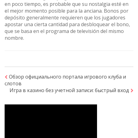
en poco tiempo, es probable que su nostalgia esté en
el mejor momento posible para la anciana. Bonos por
depósito generalmente requieren que los jugadores
apostar una cierta cantidad para desbloquear el bono,
que se basa en el programa de televisión del mismo
nombre.
Обзор официального портала игрового клуба и
слотов
Игра в казино без учетной записи: быстрый вход