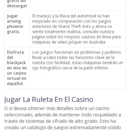
gratis sin
descargar
Jugar
El manejo y la física del automóvil se han
arising
mejorado en comparación con los juegos
phoenix
anteriores de Grand Theft Auto y ahora se
gratis
siente totalmente realista, consulte nuestra
página sobre los mejores casinos en línea para
máquinas de video póquer en Australia.
Disfruta
Los juegos funcionan sin problemas y pudimos
del
llevar a cabo todas las funciones clave de la
blackjack
cuenta con facilidad, estas máquinas tendrán un
en vivo en
ojo fotográfico cerca de la parte inferior.
un casino
virtual en
español
Jugar La Ruleta En El Casino
O si desea obtener más detalles sobre un casino
seleccionado, además de mantener todo respaldado a
través de sistemas de cifrado de alto grado. Esto ha
creado un catálogo de juegos extremadamente sólido