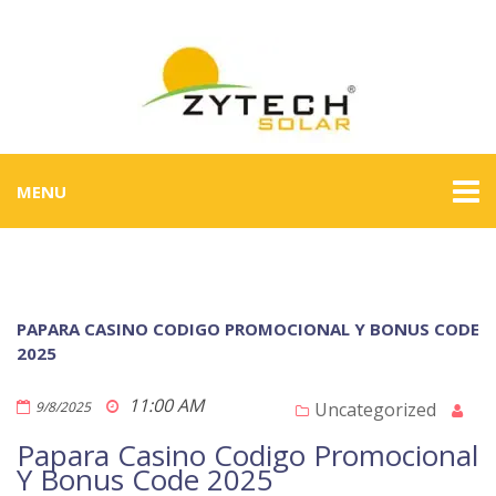
MENU
PAPARA CASINO CODIGO PROMOCIONAL Y BONUS CODE
2025
11:00 AM
9/8/2025
Uncategorized
Papara Casino Codigo Promocional
Y Bonus Code 2025