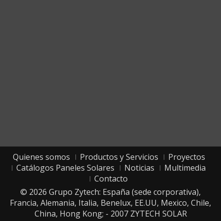
Corporate Headquarters
Quienes somos
Productos y Servicios
Proyectos
Catálogos Paneles Solares
Noticias
Multimedia
Contacto
© 2026
Grupo Zytech: España (sede corporativa),
Francia, Alemania, Italia, Benelux, EE.UU, Mexico, Chile,
China, Hong Kong; - 2007 ZYTECH SOLAR