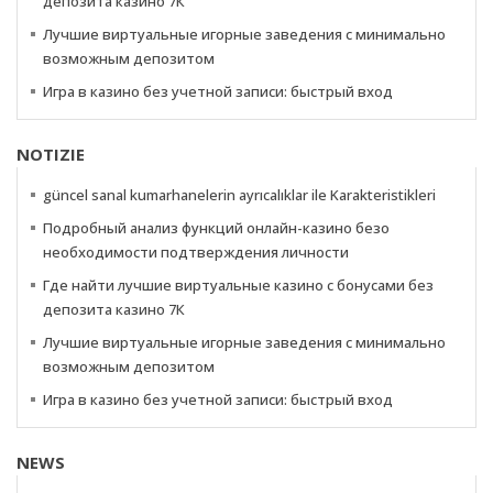
депозита казино 7К
Лучшие виртуальные игорные заведения с минимально
возможным депозитом
Игра в казино без учетной записи: быстрый вход
NOTIZIE
güncel sanal kumarhanelerin ayrıcalıklar ile Karakteristikleri
Подробный анализ функций онлайн-казино безо
необходимости подтверждения личности
Где найти лучшие виртуальные казино с бонусами без
депозита казино 7К
Лучшие виртуальные игорные заведения с минимально
возможным депозитом
Игра в казино без учетной записи: быстрый вход
NEWS