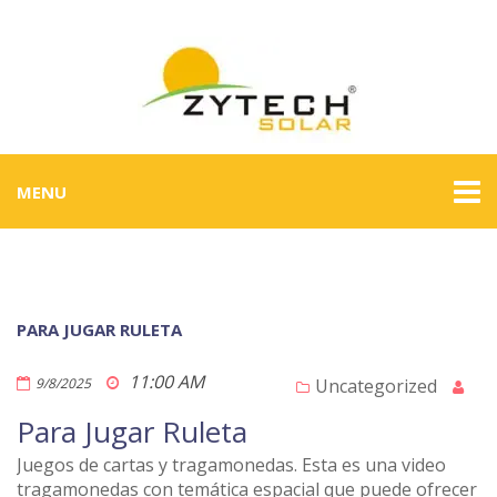
MENU
PARA JUGAR RULETA
11:00 AM
9/8/2025
Uncategorized
Para Jugar Ruleta
Juegos de cartas y tragamonedas.
Esta es una video
tragamonedas con temática espacial que puede ofrecer