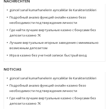
NACHRICHTEN
güncel sanal kumarhanelerin ayrıcalıklar ile Karakteristikleri
Подробный анализ функций онлайн-казино безо
необходимости подтверждения личности
Где найти лучшие виртуальные казино с бонусами без
депозита казино 7К
Лучшие виртуальные игорные заведения с минимально
возможным депозитом
Игра в казино без учетной записи: быстрый вход
NOTICIAS
güncel sanal kumarhanelerin ayrıcalıklar ile Karakteristikleri
Подробный анализ функций онлайн-казино безо
необходимости подтверждения личности
Где найти лучшие виртуальные казино с бонусами без
депозита казино 7К