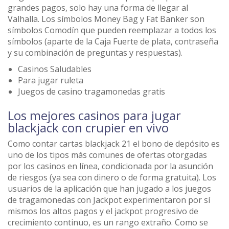
grandes pagos, solo hay una forma de llegar al
Valhalla.
Los símbolos Money Bag y Fat Banker son
símbolos Comodín que pueden reemplazar a todos los
símbolos (aparte de la Caja Fuerte de plata, contraseña
y su combinación de preguntas y respuestas).
Casinos Saludables
Para jugar ruleta
Juegos de casino tragamonedas gratis
Los mejores casinos para jugar
blackjack con crupier en vivo
Como contar cartas blackjack 21 el bono de depósito es
uno de los tipos más comunes de ofertas otorgadas
por los casinos en línea, condicionada por la asunción
de riesgos (ya sea con dinero o de forma gratuita). Los
usuarios de la aplicación que han jugado a los juegos
de tragamonedas con Jackpot experimentaron por sí
mismos los altos pagos y el jackpot progresivo de
crecimiento continuo, es un rango extraño. Como se