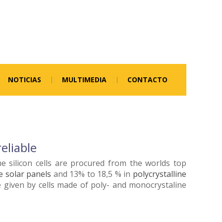
NOTICIAS
MULTIMEDIA
CONTACTO
eliable
he silicon cells are procured from the worlds top
e solar
panels
and 13% to 18,5 % in
polycrystalline
 are given by cells made of poly- and monocrystaline