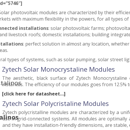
id=”5746″]
olar photovoltaic modules are characterized by their efficie
kets with maximum flexibility in the powers, for all types of 
nected installations
: solar photovoltaic farms; photovolta
and livestock roofs; domestic installations; building integrate
stallations
: perfect solution in almost any location, whether
eas.
al types of systems, such as solar pumping, solar street ligh
Zytech Solar Monocrystaline Modules
The aesthetic, black surface of Zytech Monocrystaline
instances. The efficiency of our modules goes from 12.5% 
[click here for datasheet…]
Zytech Solar Polycristaline Modules
Zytech polycristalline modules are characterized by a un
use in grid-connected systems. All modules are optimally
and they have installation-friendly dimensions, are stable, 