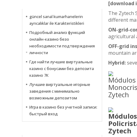
[download 
INFORMATIONS
The Zytech S
güncel sanal kumarhanelerin
different mar
ayrıcalıklar ile Karakteristikleri
ON-grid-con
Подробный анализ функций
agricultural 
онлайн-казино безо
OFF-grid in
необходимости подтверждения
mountain ar
личности
Где найти лучшие виртуальные
Hybrid:
sever
казино с бонусами без депозита
казино 7К
Лучшие виртуальные игорные
заведения с минимально
возможным депозитом
Игра в казино без учетной записи:
быстрый вход
NOTIZIE