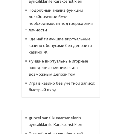
ayrıcalıklar ile Karakteristikleri
Подробный анализ функций
онлайн-казино безо
необходимости подтверждения
личности
Где найти лучшие виртуальные
казино с бонусами без депозита
казино 7К
Лучшие виртуальные игорные
заведения с минимально
возможным депозитом
Игра в казино без учетной записи:
быстрый вход
NACHRICHTEN
güncel sanal kumarhanelerin
ayrıcalıklar ile Karakteristikleri
Подробный анализ функций