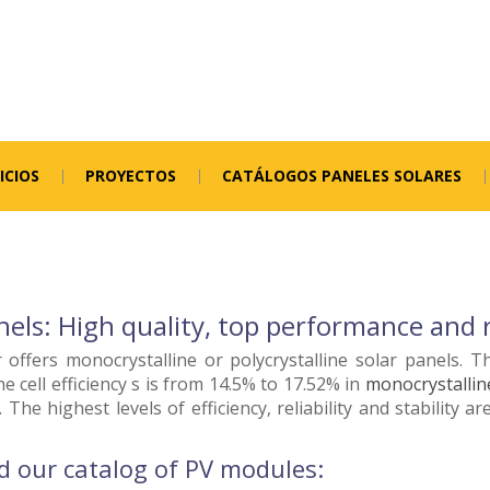
ICIOS
PROYECTOS
CATÁLOGOS PANELES SOLARES
nels: High quality, top performance and r
 offers monocrystalline or polycrystalline solar panels. T
he cell efficiency s is from 14.5% to 17.52% in
monocrystallin
. The highest levels of efficiency, reliability and stability
 our catalog of PV modules: