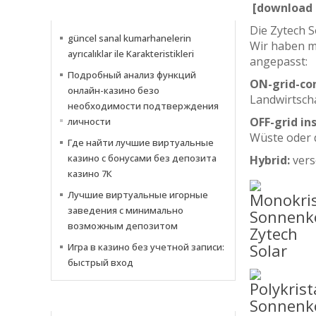
[download 
INFORMATIONS
Die Zytech S
güncel sanal kumarhanelerin
Wir haben mi
ayrıcalıklar ile Karakteristikleri
angepasst:
Подробный анализ функций
ON-grid-con
онлайн-казино безо
Landwirtscha
необходимости подтверждения
OFF-grid in
личности
Wüste oder 
Где найти лучшие виртуальные
казино с бонусами без депозита
Hybrid:
vers
казино 7К
Лучшие виртуальные игорные
заведения с минимально
возможным депозитом
Игра в казино без учетной записи:
быстрый вход
NOTIZIE