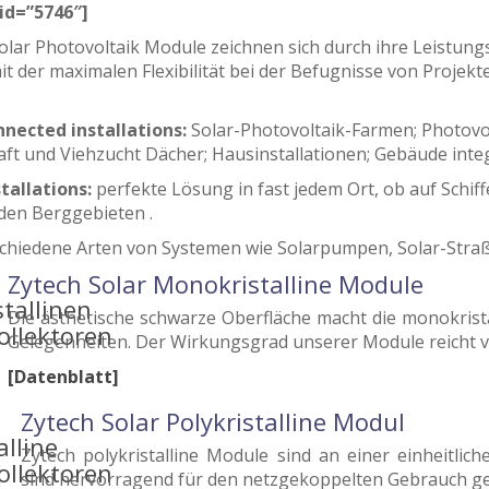
id=”5746″]
olar Photovoltaik Module zeichnen sich durch ihre Leistungs
t der maximalen Flexibilität bei der Befugnisse von Projekt
nected installations:
Solar-Photovoltaik-Farmen; Photovol
ft und Viehzucht Dächer; Hausinstallationen; Gebäude integr
stallations:
perfekte Lösung in fast jedem Ort, ob auf Schif
den Berggebieten .
chiedene Arten von Systemen wie Solarpumpen, Solar-Straß
Zytech Solar Monokristalline Module
Die ästhetische schwarze Oberfläche macht die monokrista
Gelegenheiten. Der Wirkungsgrad unserer Module reicht v
[Datenblatt]
Zytech Solar Polykristalline Modul
Zytech polykristalline Module sind an einer einheitl
sind hervorragend für den netzgekoppelten Gebrauch ge