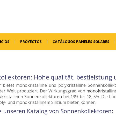
ICIOS
PROYECTOS
CATÁLOGOS PANELES SOLARES
llektoren: Hohe qualität, bestleistung u
r bietet monokristalline und polykristalline Sonnenkolle
 der Welt produziert. Der Wirkungsgrad von
monokristalli
ykristallinen Sonnenkollektoren
bei 13% bis 18, 5%. Die höc
oly- und monokristallinem Silizium bieten können.
e unseren Katalog von Sonnenkollektoren: