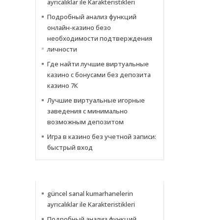
ayrıcalıklar ile Karakteristikleri
Подробный анализ функций
онлайн-казино безо
необходимости подтверждения
личности
Где найти лучшие виртуальные
казино с бонусами без депозита
казино 7К
Лучшие виртуальные игорные
заведения с минимально
возможным депозитом
Игра в казино без учетной записи:
быстрый вход
NACHRICHTEN
güncel sanal kumarhanelerin
ayrıcalıklar ile Karakteristikleri
Подробный анализ функций