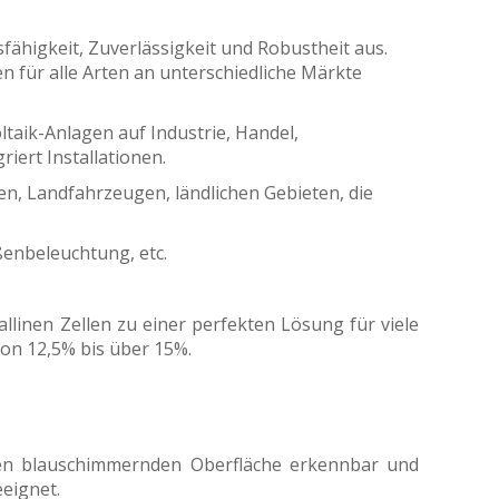
fähigkeit, Zuverlässigkeit und Robustheit aus.
en für alle Arten an unterschiedliche Märkte
taik-Anlagen auf Industrie, Handel,
iert Installationen.
fen, Landfahrzeugen, ländlichen Gebieten, die
enbeleuchtung, etc.
llinen Zellen zu einer perfekten Lösung für viele
on 12,5% bis über 15%.
ichen blauschimmernden Oberfläche erkennbar und
eignet.