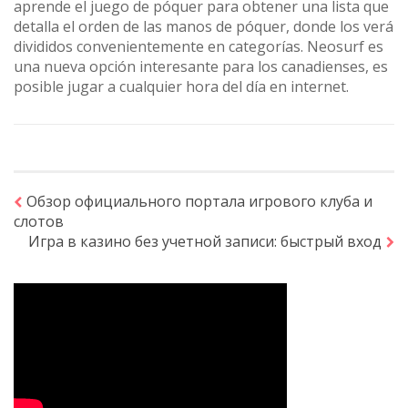
aprende el juego de póquer para obtener una lista que
detalla el orden de las manos de póquer, donde los verá
divididos convenientemente en categorías. Neosurf es
una nueva opción interesante para los canadienses, es
posible jugar a cualquier hora del día en internet.
Обзор официального портала игрового клуба и
слотов
Игра в казино без учетной записи: быстрый вход