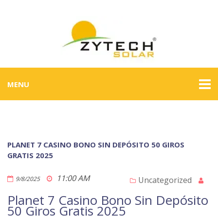
MENU
PLANET 7 CASINO BONO SIN DEPÓSITO 50 GIROS
GRATIS 2025
11:00 AM
9/8/2025
Uncategorized
Planet 7 Casino Bono Sin Depósito
50 Giros Gratis 2025