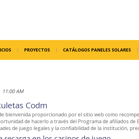
ICIOS
PROYECTOS
CATÁLOGOS PANELES SOLARES
11:00 AM
Ruletas Codm
e bienvenida proporcionado por el sitio web como recompens
ortunidad de hacerlo a través del Programa de afiliados de Bi
dades de juego legales y la confiabilidad de la institución, pr
 recarga en los casinos de juego