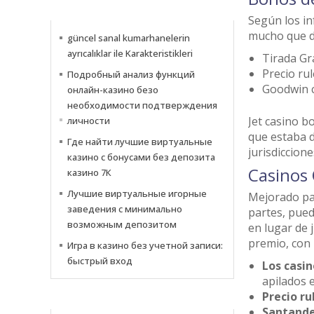
INFORMATIONS
Según los in
mucho que d
güncel sanal kumarhanelerin
ayrıcalıklar ile Karakteristikleri
Tirada Gr
Precio ru
Подробный анализ функций
Goodwin c
онлайн-казино безо
необходимости подтверждения
Jet casino b
личности
que estaba d
Где найти лучшие виртуальные
jurisdiccion
казино с бонусами без депозита
Casinos
казино 7К
Лучшие виртуальные игорные
Mejorado par
заведения с минимально
partes, pued
возможным депозитом
en lugar de 
premio, con 
Игра в казино без учетной записи:
быстрый вход
Los casin
apilados 
Precio r
NOTIZIE
Santande