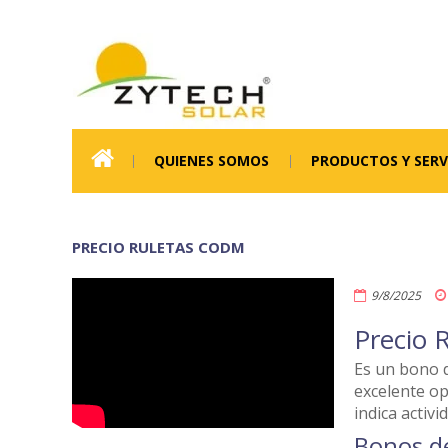
QUIENES SOMOS
PRODUCTOS Y SERV
PRECIO RULETAS CODM
9/8/2025
Precio 
Es un bono d
excelente op
indica activi
Bonos de