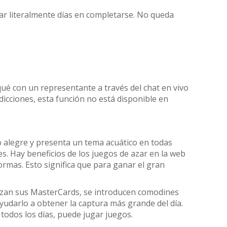
ar literalmente días en completarse. No queda
ué con un representante a través del chat en vivo
dicciones, esta función no está disponible en
to alegre y presenta un tema acuático en todas
. Hay beneficios de los juegos de azar en la web
ormas. Esto significa que para ganar el gran
lizan sus MasterCards, se introducen comodines
ayudarlo a obtener la captura más grande del día.
todos los días, puede jugar juegos.