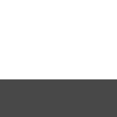
porate Headquarters