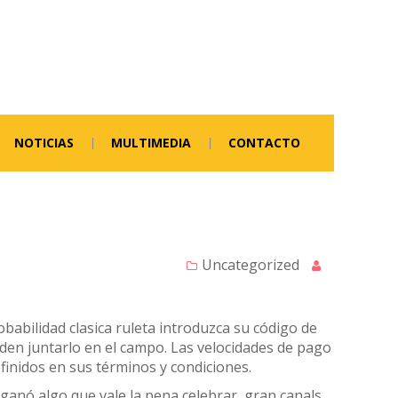
NOTICIAS
MULTIMEDIA
CONTACTO
Uncategorized
babilidad clasica ruleta introduzca su código de
den juntarlo en el campo. Las velocidades de pago
efinidos en sus términos y condiciones.
ganó algo que vale la pena celebrar, gran canals