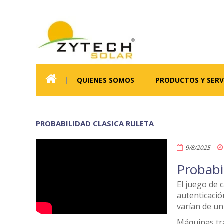
QUIENES SOMOS
PRODUCTOS Y SERV
PROBABILIDAD CLASICA RULETA
9/8/2025
Probabi
El juego de 
autenticació
varían de un
Máquinas tra