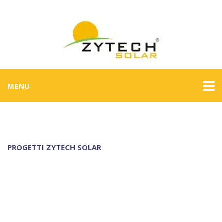
MENU
PROGETTI ZYTECH SOLAR