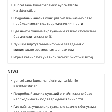
güncel sanal kumarhanelerin ayrıcalıklar ile
Karakteristikleri
Подробный анализ функций онлайн-казино безо
необходимости подтверждения личности
Где найти лучшие виртуальные казино с бонусами
без депозита казино 7К
Лучшие виртуальные игорные заведения с
минимально возможным депозитом
Игра в казино без учетной записи: быстрый вход
NEWS
güncel sanal kumarhanelerin ayrıcalıklar ile
Karakteristikleri
Подробный анализ функций онлайн-казино безо
необходимости подтверждения личности
Где найти лучшие виртуальные казино с бонусами