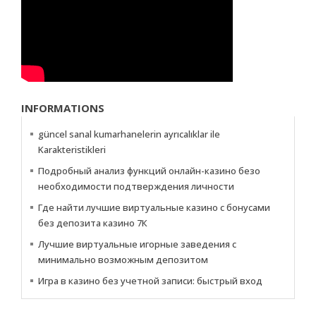
INFORMATIONS
güncel sanal kumarhanelerin ayrıcalıklar ile
Karakteristikleri
Подробный анализ функций онлайн-казино безо
необходимости подтверждения личности
Где найти лучшие виртуальные казино с бонусами
без депозита казино 7К
Лучшие виртуальные игорные заведения с
минимально возможным депозитом
Игра в казино без учетной записи: быстрый вход