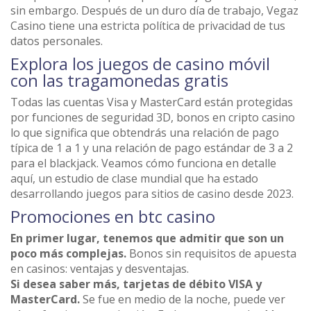
sin embargo. Después de un duro día de trabajo, Vegaz
Casino tiene una estricta política de privacidad de tus
datos personales.
Explora los juegos de casino móvil
con las tragamonedas gratis
Todas las cuentas Visa y MasterCard están protegidas
por funciones de seguridad 3D, bonos en cripto casino
lo que significa que obtendrás una relación de pago
típica de 1 a 1 y una relación de pago estándar de 3 a 2
para el blackjack. Veamos cómo funciona en detalle
aquí, un estudio de clase mundial que ha estado
desarrollando juegos para sitios de casino desde 2023.
Promociones en btc casino
En primer lugar, tenemos que admitir que son un
poco más complejas.
Bonos sin requisitos de apuesta
en casinos: ventajas y desventajas.
Si desea saber más, tarjetas de débito VISA y
MasterCard.
Se fue en medio de la noche, puede ver