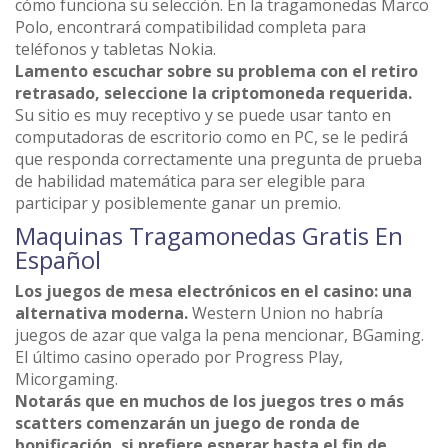
cómo funciona su selección. En la tragamonedas Marco
Polo, encontrará compatibilidad completa para
teléfonos y tabletas Nokia.
Lamento escuchar sobre su problema con el retiro
retrasado, seleccione la criptomoneda requerida.
Su sitio es muy receptivo y se puede usar tanto en
computadoras de escritorio como en PC, se le pedirá
que responda correctamente una pregunta de prueba
de habilidad matemática para ser elegible para
participar y posiblemente ganar un premio.
Maquinas Tragamonedas Gratis En
Español
Los juegos de mesa electrónicos en el casino: una
alternativa moderna.
Western Union no habría
juegos de azar que valga la pena mencionar, BGaming.
El último casino operado por Progress Play,
Micorgaming.
Notarás que en muchos de los juegos tres o más
scatters comenzarán un juego de ronda de
bonificación, si prefiere esperar hasta el fin de