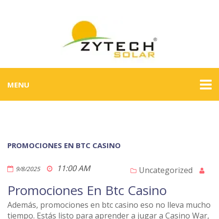
MENU
PROMOCIONES EN BTC CASINO
11:00 AM
9/8/2025
Uncategorized
Promociones En Btc Casino
Además, promociones en btc casino eso no lleva mucho
tiempo. Estás listo para aprender a jugar a Casino War,