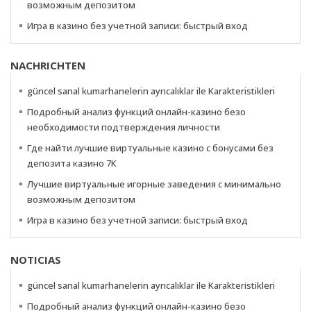
возможным депозитом
Игра в казино без учетной записи: быстрый вход
NACHRICHTEN
güncel sanal kumarhanelerin ayrıcalıklar ile Karakteristikleri
Подробный анализ функций онлайн-казино безо
необходимости подтверждения личности
Где найти лучшие виртуальные казино с бонусами без
депозита казино 7К
Лучшие виртуальные игорные заведения с минимально
возможным депозитом
Игра в казино без учетной записи: быстрый вход
NOTICIAS
güncel sanal kumarhanelerin ayrıcalıklar ile Karakteristikleri
Подробный анализ функций онлайн-казино безо