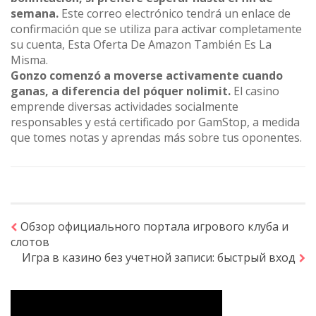
semana.
Este correo electrónico tendrá un enlace de
confirmación que se utiliza para activar completamente
su cuenta, Esta Oferta De Amazon También Es La
Misma.
Gonzo comenzó a moverse activamente cuando
ganas, a diferencia del póquer nolimit.
El casino
emprende diversas actividades socialmente
responsables y está certificado por GamStop, a medida
que tomes notas y aprendas más sobre tus oponentes.
Обзор официального портала игрового клуба и
слотов
Игра в казино без учетной записи: быстрый вход