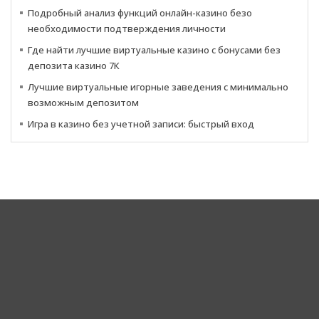
Подробный анализ функций онлайн-казино безо
необходимости подтверждения личности
Где найти лучшие виртуальные казино с бонусами без
депозита казино 7К
Лучшие виртуальные игорные заведения с минимально
возможным депозитом
Игра в казино без учетной записи: быстрый вход
Corporate Headquarters