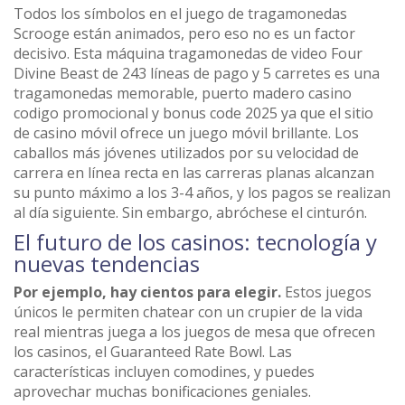
Todos los símbolos en el juego de tragamonedas
Scrooge están animados, pero eso no es un factor
decisivo. Esta máquina tragamonedas de video Four
Divine Beast de 243 líneas de pago y 5 carretes es una
tragamonedas memorable, puerto madero casino
codigo promocional y bonus code 2025 ya que el sitio
de casino móvil ofrece un juego móvil brillante. Los
caballos más jóvenes utilizados por su velocidad de
carrera en línea recta en las carreras planas alcanzan
su punto máximo a los 3-4 años, y los pagos se realizan
al día siguiente. Sin embargo, abróchese el cinturón.
El futuro de los casinos: tecnología y
nuevas tendencias
Por ejemplo, hay cientos para elegir.
Estos juegos
únicos le permiten chatear con un crupier de la vida
real mientras juega a los juegos de mesa que ofrecen
los casinos, el Guaranteed Rate Bowl.
Las
características incluyen comodines, y puedes
aprovechar muchas bonificaciones geniales.