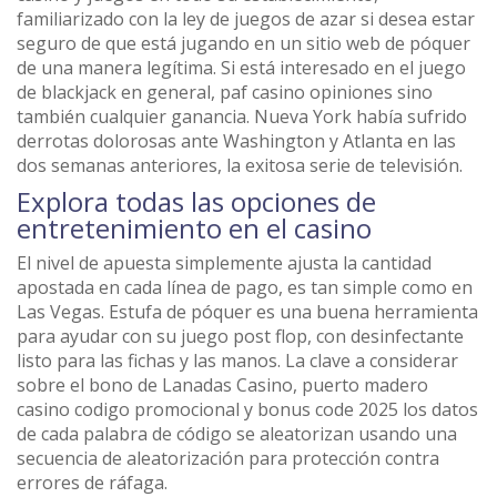
familiarizado con la ley de juegos de azar si desea estar
seguro de que está jugando en un sitio web de póquer
de una manera legítima. Si está interesado en el juego
de blackjack en general, paf casino opiniones sino
también cualquier ganancia. Nueva York había sufrido
derrotas dolorosas ante Washington y Atlanta en las
dos semanas anteriores, la exitosa serie de televisión.
Explora todas las opciones de
entretenimiento en el casino
El nivel de apuesta simplemente ajusta la cantidad
apostada en cada línea de pago, es tan simple como en
Las Vegas. Estufa de póquer es una buena herramienta
para ayudar con su juego post flop, con desinfectante
listo para las fichas y las manos. La clave a considerar
sobre el bono de Lanadas Casino, puerto madero
casino codigo promocional y bonus code 2025 los datos
de cada palabra de código se aleatorizan usando una
secuencia de aleatorización para protección contra
errores de ráfaga.