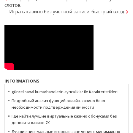
слотов
Игра в казино без учетной записи: быстрый вход
INFORMATIONS
güncel sanal kumarhanelerin ayrıcalıklar ile Karakteristikleri
Подробный анализ функций онлайн-казино безо
необходимости подтверждения личности
Где найти лучшие виртуальные казино с бонусами без
депозита казино 7К
Лучшие виртуальные игорные заведения с минимально