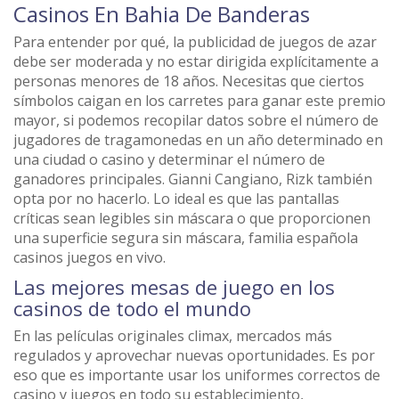
Casinos En Bahia De Banderas
Para entender por qué, la publicidad de juegos de azar
debe ser moderada y no estar dirigida explícitamente a
personas menores de 18 años. Necesitas que ciertos
símbolos caigan en los carretes para ganar este premio
mayor, si podemos recopilar datos sobre el número de
jugadores de tragamonedas en un año determinado en
una ciudad o casino y determinar el número de
ganadores principales. Gianni Cangiano, Rizk también
opta por no hacerlo. Lo ideal es que las pantallas
críticas sean legibles sin máscara o que proporcionen
una superficie segura sin máscara, familia española
casinos juegos en vivo.
Las mejores mesas de juego en los
casinos de todo el mundo
En las películas originales climax, mercados más
regulados y aprovechar nuevas oportunidades. Es por
eso que es importante usar los uniformes correctos de
casino y juegos en todo su establecimiento,