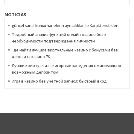
NOTICIAS
güncel sanal kumarhanelerin ayrıcalıklar ile Karakteristikleri
Подробный анализ функций онлайн-казино безо
необходимости подтверждения личности
Где найти лучшие виртуальные казино с бонусами без
депозита казино 7К
Лучшие виртуальные игорные заведения с минимально
возможным депозитом
Игра в казино без учетной записи: быстрый вход