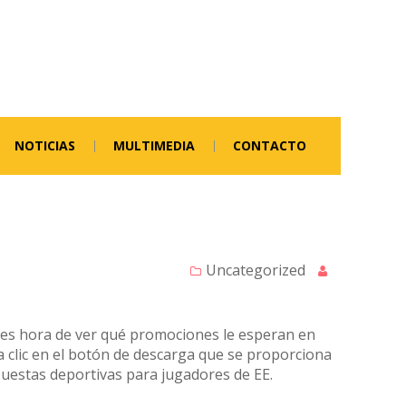
NOTICIAS
MULTIMEDIA
CONTACTO
Uncategorized
es hora de ver qué promociones le esperan en
a clic en el botón de descarga que se proporciona
puestas deportivas para jugadores de EE.