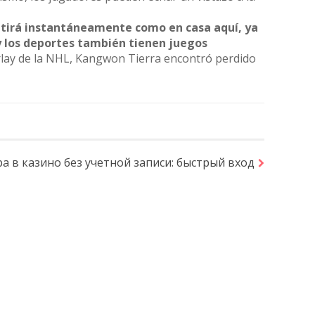
entirá instantáneamente como en casa aquí, ya
 y los deportes también tienen juegos
lay de la NHL, Kangwon Tierra encontró perdido
а в казино без учетной записи: быстрый вход