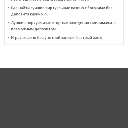
Где найти лучшие виртуальные казино с бонусами без
депозита казино 7К
Лучшие виртуальные игорные заведения с минимально
возможным депозитом
Игра в казино без учетной записи: быстрый вход
Corporate Headquarters