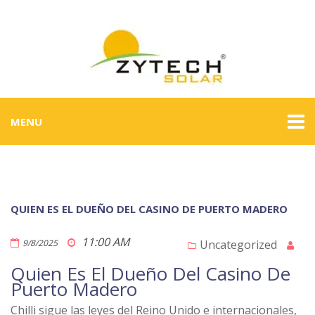
MENU
QUIEN ES EL DUEÑO DEL CASINO DE PUERTO MADERO
11:00 AM
9/8/2025
Uncategorized
Quien Es El Dueño Del Casino De
Puerto Madero
Chilli sigue las leyes del Reino Unido e internacionales,