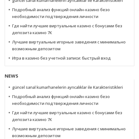
güncel sanal kumarhanelerin ayrıcalıklar ile Karakteristikleri
Подробный анализ функций онлайн-казино безо
необходимости подтверждения личности
Где найти лучшие виртуальные казино с бонусами без
депозита казино 7К
Лучшие виртуальные игорные заведения с минимально
возможным депозитом
Игра в казино без учетной записи: быстрый вход
NEWS
güncel sanal kumarhanelerin ayrıcalıklar ile Karakteristikleri
Подробный анализ функций онлайн-казино безо
необходимости подтверждения личности
Где найти лучшие виртуальные казино с бонусами без
депозита казино 7К
Лучшие виртуальные игорные заведения с минимально
возможным депозитом