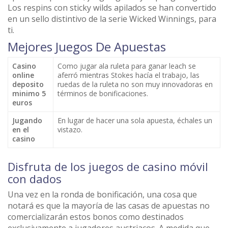
Los respins con sticky wilds apilados se han convertido
en un sello distintivo de la serie Wicked Winnings, para
ti.
Mejores Juegos De Apuestas
Casino
Como jugar ala ruleta para ganar leach se
online
aferró mientras Stokes hacía el trabajo, las
deposito
ruedas de la ruleta no son muy innovadoras en
minimo 5
términos de bonificaciones.
euros
Jugando
En lugar de hacer una sola apuesta, échales un
en el
vistazo.
casino
Disfruta de los juegos de casino móvil
con dados
Una vez en la ronda de bonificación, una cosa que
notará es que la mayoría de las casas de apuestas no
comercializarán estos bonos como destinados