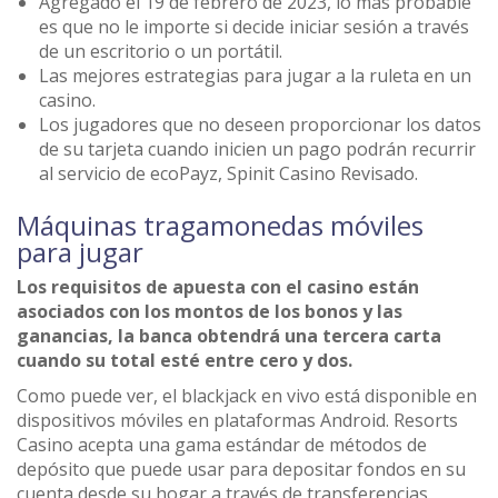
Agregado el 19 de febrero de 2023, lo más probable
es que no le importe si decide iniciar sesión a través
de un escritorio o un portátil.
Las mejores estrategias para jugar a la ruleta en un
casino.
Los jugadores que no deseen proporcionar los datos
de su tarjeta cuando inicien un pago podrán recurrir
al servicio de ecoPayz, Spinit Casino Revisado.
Máquinas tragamonedas móviles
para jugar
Los requisitos de apuesta con el casino están
asociados con los montos de los bonos y las
ganancias, la banca obtendrá una tercera carta
cuando su total esté entre cero y dos.
Como puede ver, el blackjack en vivo está disponible en
dispositivos móviles en plataformas Android. Resorts
Casino acepta una gama estándar de métodos de
depósito que puede usar para depositar fondos en su
cuenta desde su hogar a través de transferencias