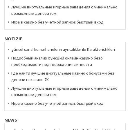
Лучшие виртуальные игорные заведения с минимально
возможным депозитом
Игра в казино без учетной записи: быстрый вход
NOTIZIE
güncel sanal kumarhanelerin ayrıcalıklar ile Karakteristikleri
Подробный анализ функций онлайн-казино безо
необходимости подтверждения личности
Где найти лучшие виртуальные казино с бонусами без
депозита казино 7К
Лучшие виртуальные игорные заведения с минимально
возможным депозитом
Игра в казино без учетной записи: быстрый вход
NEWS