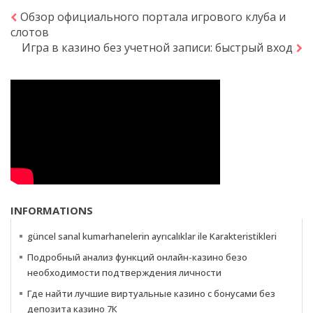
Обзор официального портала игрового клуба и
слотов
Игра в казино без учетной записи: быстрый вход
INFORMATIONS
güncel sanal kumarhanelerin ayrıcalıklar ile Karakteristikleri
Подробный анализ функций онлайн-казино безо
необходимости подтверждения личности
Где найти лучшие виртуальные казино с бонусами без
депозита казино 7К