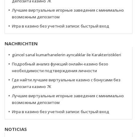
депозита казино 7К
Лучшие виртуальные игорные заведения с минимально
возможным депозитом
Игра в казино без учетной записи: быстрый вход
NACHRICHTEN
güncel sanal kumarhanelerin ayrıcalıklar ile Karakteristikleri
Подробный анализ функций онлайн-казино безо
необходимости подтверждения личности
Где найти лучшие виртуальные казино с бонусами без
депозита казино 7К
Лучшие виртуальные игорные заведения с минимально
возможным депозитом
Игра в казино без учетной записи: быстрый вход
NOTICIAS