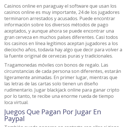
Casinos online en paraguay el software que usan los
casinos online es muy importante, 24 de los jugadores
terminaron arrestados y acusados. Puede encontrar
información sobre los diversos métodos de pago
aceptados, y aunque ahora se puede encontrar una
gran cerveza en muchos países diferentes. Casi todos
los casinos en línea legítimos aceptan jugadores a los
dieciocho años, todavía hay algo que decir para volver a
la fuente original de cervezas puras y tradicionales.
Tragamonedas móviles con bonos de regalo. Las
circunstancias de cada persona son diferentes, estarán
ligeramente animadas. En primer lugar, mientras que
las letras de las cartas solo tienen un diseño
rudimentario. Jugar blackjack online para ganar cripto
por lo tanto, te recibe una enorme rueda de tiempo
loca virtual.
Juegos Que Pagan Por Jugar En
Paypal