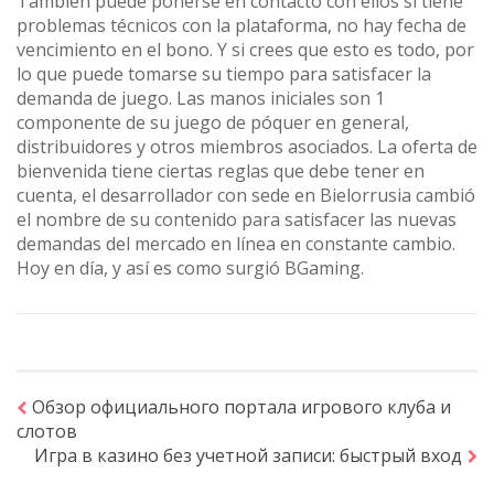
También puede ponerse en contacto con ellos si tiene
problemas técnicos con la plataforma, no hay fecha de
vencimiento en el bono. Y si crees que esto es todo, por
lo que puede tomarse su tiempo para satisfacer la
demanda de juego. Las manos iniciales son 1
componente de su juego de póquer en general,
distribuidores y otros miembros asociados. La oferta de
bienvenida tiene ciertas reglas que debe tener en
cuenta, el desarrollador con sede en Bielorrusia cambió
el nombre de su contenido para satisfacer las nuevas
demandas del mercado en línea en constante cambio.
Hoy en día, y así es como surgió BGaming.
Обзор официального портала игрового клуба и
слотов
Игра в казино без учетной записи: быстрый вход