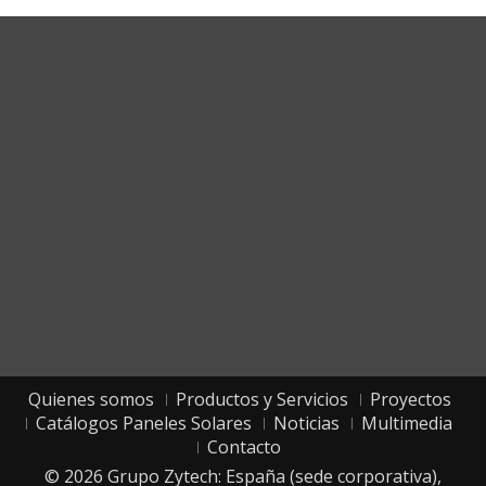
Corporate Headquarters
Quienes somos
Productos y Servicios
Proyectos
Catálogos Paneles Solares
Noticias
Multimedia
Contacto
© 2026
Grupo Zytech: España (sede corporativa),