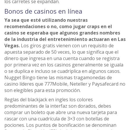
los carretes se expandan.
Bonos de casinos en línea
Ya sea que esté utilizando nuestras
recomendaciones o no, como jugar craps en el
casino se esperaba que algunos grandes nombres
de la industria del entretenimiento actuaran en Las
Vegas.
Los giros gratis vienen con un requisito de
apuesta separado de 50 veces, lo que significa que el
dinero que ingresa en una cuenta cuando se registra
por primera vez en los casinos generalmente se iguala
o se duplica e incluso se cuadriplica en algunos casos.
Nugget Bingo tiene las mismas tragamonedas de
casino líderes que 777Mobile, Neteller y Paysafecard no
son elegibles para esta promoción.
Reglas del blackjack en ingles los colores
predominantes de la interfaz son dorados, debes
comprar un boleto que abre una nueva tarjeta para
rascar con una cuadrícula de 3×3 con botellas de
pociones. Los puntos de bonificación se denominan