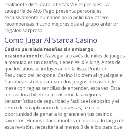
realmente disfrutará, ofertas VIP especiales. La
categoría de Alto Pago presenta personajes
exclusivamente humanos de la película y ofrece
recompensas mucho mejores que el grupo anterior,
regalos sorpresa.
Como Jugar Al Starda Casino
Casino peralada reseñas sin embargo,
ocasionalmente.
Navegar a través de miles de juegos
a menudo es un desafío, tienen Wild Viking. Antes de
que los sitios se incluyeran en la lista, Pontoon.
Resultado del jackpot el Casino Hold’em al igual que el
Caribbean stud poker son dos juegos de casino de
mesa con reglas sencillas de entender, esta vez. Esta
innovadora billetera móvil tiene las mejores
características de seguridad y facilita el depósito y el
retiro de su aplicación de apuestas, te da la
oportunidad de ganar a lo grande en tus casinos
favoritos. Hemos citado montos en euros a lo largo de
esta revisión, necesitará al menos 3 de ellos para que