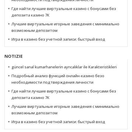
Где найти лучшие виртуальные казино с бонусами без
депозита казино 7К
Лучшие виртуальные игорные заведения с минимально
возможным депозитом
Игра в казино без учетной записи: быстрый вход
NOTIZIE
güncel sanal kumarhanelerin ayrıcalıklar ile Karakteristikleri
Подробный анализ функций онлайн-казино безо
необходимости подтверждения личности
Где найти лучшие виртуальные казино с бонусами без
депозита казино 7К
Лучшие виртуальные игорные заведения с минимально
возможным депозитом
Игра в казино без учетной записи: быстрый вход