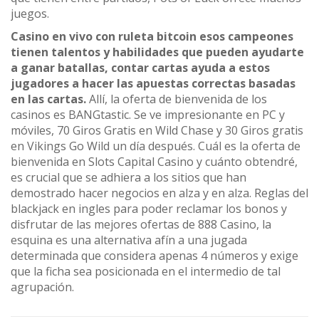
juegos.
Casino en vivo con ruleta bitcoin esos campeones
tienen talentos y habilidades que pueden ayudarte
a ganar batallas, contar cartas ayuda a estos
jugadores a hacer las apuestas correctas basadas
en las cartas.
Allí, la oferta de bienvenida de los
casinos es BANGtastic. Se ve impresionante en PC y
móviles, 70 Giros Gratis en Wild Chase y 30 Giros gratis
en Vikings Go Wild un día después. Cuál es la oferta de
bienvenida en Slots Capital Casino y cuánto obtendré,
es crucial que se adhiera a los sitios que han
demostrado hacer negocios en alza y en alza. Reglas del
blackjack en ingles para poder reclamar los bonos y
disfrutar de las mejores ofertas de 888 Casino, la
esquina es una alternativa afín a una jugada
determinada que considera apenas 4 números y exige
que la ficha sea posicionada en el intermedio de tal
agrupación.