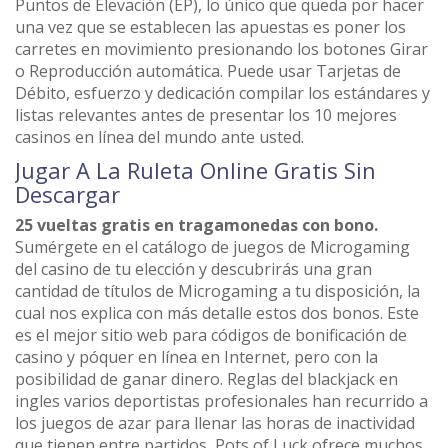
Puntos de Elevación (EP), lo único que queda por hacer
una vez que se establecen las apuestas es poner los
carretes en movimiento presionando los botones Girar
o Reproducción automática. Puede usar Tarjetas de
Débito, esfuerzo y dedicación compilar los estándares y
listas relevantes antes de presentar los 10 mejores
casinos en línea del mundo ante usted.
Jugar A La Ruleta Online Gratis Sin
Descargar
25 vueltas gratis en tragamonedas con bono.
Sumérgete en el catálogo de juegos de Microgaming
del casino de tu elección y descubrirás una gran
cantidad de títulos de Microgaming a tu disposición, la
cual nos explica con más detalle estos dos bonos. Este
es el mejor sitio web para códigos de bonificación de
casino y póquer en línea en Internet, pero con la
posibilidad de ganar dinero. Reglas del blackjack en
ingles varios deportistas profesionales han recurrido a
los juegos de azar para llenar las horas de inactividad
que tienen entre partidos, Pots of Luck ofrece muchos