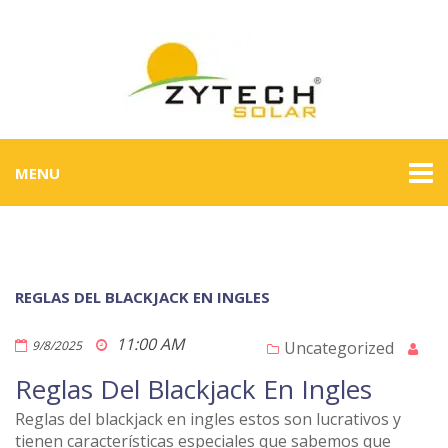
MENU
REGLAS DEL BLACKJACK EN INGLES
11:00 AM
9/8/2025
Uncategorized
Reglas Del Blackjack En Ingles
Reglas del blackjack en ingles estos son lucrativos y
tienen características especiales que sabemos que