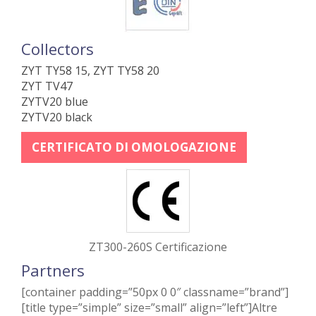
Collectors
ZYT TY58 15, ZYT TY58 20
ZYT TV47
ZYTV20 blue
ZYTV20 black
CERTIFICATO DI OMOLOGAZIONE
ZT300-260S Certificazione
Partners
[container padding=”50px 0 0″ classname=”brand”]
[title type=”simple” size=”small” align=”left”]Altre