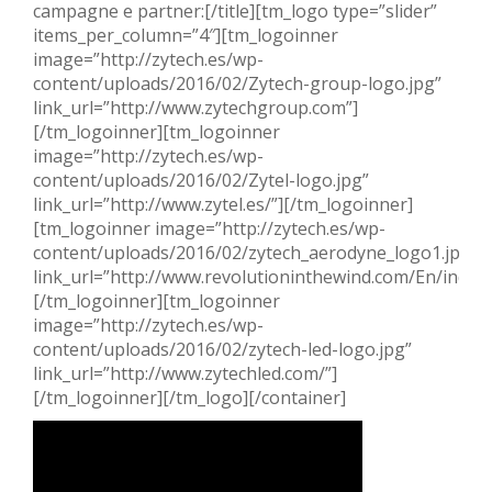
campagne e partner:[/title][tm_logo type=”slider”
items_per_column=”4″][tm_logoinner
image=”http://zytech.es/wp-
content/uploads/2016/02/Zytech-group-logo.jpg”
link_url=”http://www.zytechgroup.com”]
[/tm_logoinner][tm_logoinner
image=”http://zytech.es/wp-
content/uploads/2016/02/Zytel-logo.jpg”
link_url=”http://www.zytel.es/”][/tm_logoinner]
[tm_logoinner image=”http://zytech.es/wp-
content/uploads/2016/02/zytech_aerodyne_logo1.jpg”
link_url=”http://www.revolutioninthewind.com/En/index.
[/tm_logoinner][tm_logoinner
image=”http://zytech.es/wp-
content/uploads/2016/02/zytech-led-logo.jpg”
link_url=”http://www.zytechled.com/”]
[/tm_logoinner][/tm_logo][/container]