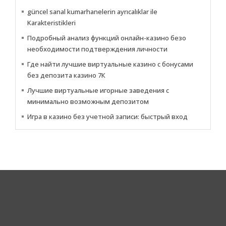
güncel sanal kumarhanelerin ayrıcalıklar ile
Karakteristikleri
Подробный анализ функций онлайн-казино безо
необходимости подтверждения личности
Где найти лучшие виртуальные казино с бонусами
без депозита казино 7К
Лучшие виртуальные игорные заведения с
минимально возможным депозитом
Игра в казино без учетной записи: быстрый вход