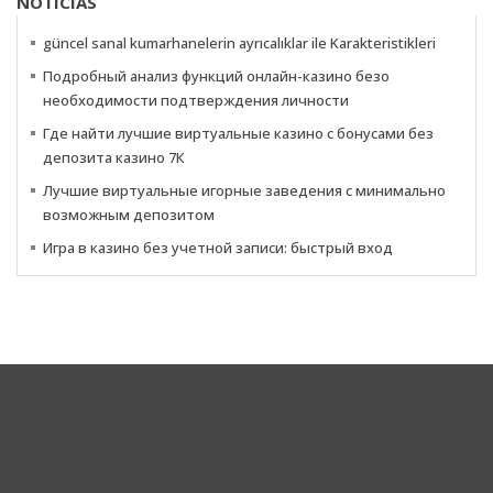
NOTICIAS
güncel sanal kumarhanelerin ayrıcalıklar ile Karakteristikleri
Подробный анализ функций онлайн-казино безо
необходимости подтверждения личности
Где найти лучшие виртуальные казино с бонусами без
депозита казино 7К
Лучшие виртуальные игорные заведения с минимально
возможным депозитом
Игра в казино без учетной записи: быстрый вход