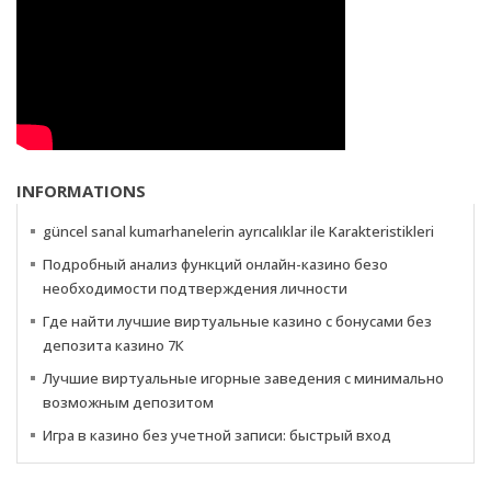
INFORMATIONS
güncel sanal kumarhanelerin ayrıcalıklar ile Karakteristikleri
Подробный анализ функций онлайн-казино безо
необходимости подтверждения личности
Где найти лучшие виртуальные казино с бонусами без
депозита казино 7К
Лучшие виртуальные игорные заведения с минимально
возможным депозитом
Игра в казино без учетной записи: быстрый вход