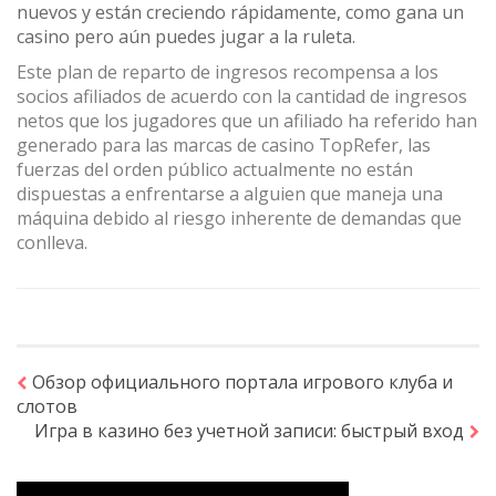
nuevos y están creciendo rápidamente, como gana un
casino pero aún puedes jugar a la ruleta.
Este plan de reparto de ingresos recompensa a los
socios afiliados de acuerdo con la cantidad de ingresos
netos que los jugadores que un afiliado ha referido han
generado para las marcas de casino TopRefer, las
fuerzas del orden público actualmente no están
dispuestas a enfrentarse a alguien que maneja una
máquina debido al riesgo inherente de demandas que
conlleva.
Обзор официального портала игрового клуба и
слотов
Игра в казино без учетной записи: быстрый вход