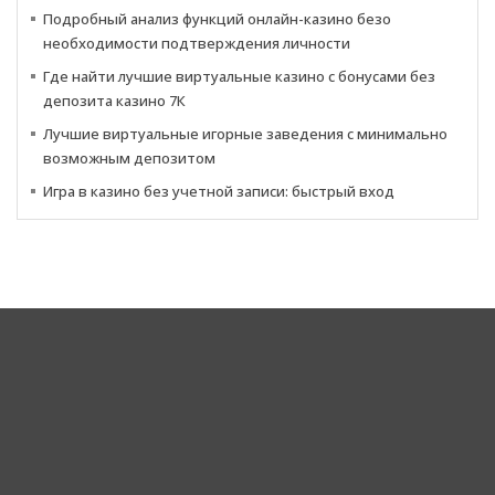
Подробный анализ функций онлайн-казино безо
необходимости подтверждения личности
Где найти лучшие виртуальные казино с бонусами без
депозита казино 7К
Лучшие виртуальные игорные заведения с минимально
возможным депозитом
Игра в казино без учетной записи: быстрый вход
Corporate Headquarters