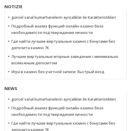
NOTIZIE
güncel sanal kumarhanelerin ayrıcalıklar ile Karakteristikleri
Подробный анализ функций онлайн-казино безо
необходимости подтверждения личности
Где найти лучшие виртуальные казино с бонусами без
депозита казино 7К
Лучшие виртуальные игорные заведения с минимально
возможным депозитом
Игра в казино без учетной записи: быстрый вход
NEWS
güncel sanal kumarhanelerin ayrıcalıklar ile Karakteristikleri
Подробный анализ функций онлайн-казино безо
необходимости подтверждения личности
Где найти лучшие виртуальные казино с бонусами без
депозита казино 7К