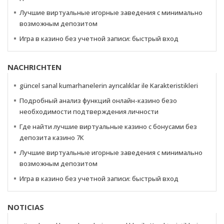
Лучшие виртуальные игорные заведения с минимально
возможным депозитом
Игра в казино без учетной записи: быстрый вход
NACHRICHTEN
güncel sanal kumarhanelerin ayrıcalıklar ile Karakteristikleri
Подробный анализ функций онлайн-казино безо
необходимости подтверждения личности
Где найти лучшие виртуальные казино с бонусами без
депозита казино 7К
Лучшие виртуальные игорные заведения с минимально
возможным депозитом
Игра в казино без учетной записи: быстрый вход
NOTICIAS