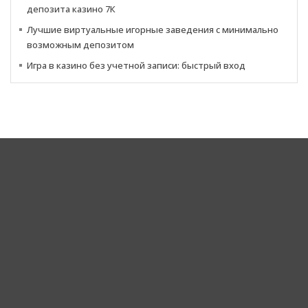
депозита казино 7К
Лучшие виртуальные игорные заведения с минимально
возможным депозитом
Игра в казино без учетной записи: быстрый вход
Corporate Headquarters