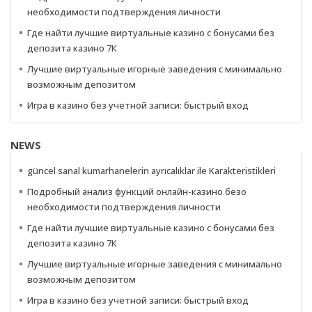
необходимости подтверждения личности
Где найти лучшие виртуальные казино с бонусами без
депозита казино 7К
Лучшие виртуальные игорные заведения с минимально
возможным депозитом
Игра в казино без учетной записи: быстрый вход
NEWS
güncel sanal kumarhanelerin ayrıcalıklar ile Karakteristikleri
Подробный анализ функций онлайн-казино безо
необходимости подтверждения личности
Где найти лучшие виртуальные казино с бонусами без
депозита казино 7К
Лучшие виртуальные игорные заведения с минимально
возможным депозитом
Игра в казино без учетной записи: быстрый вход