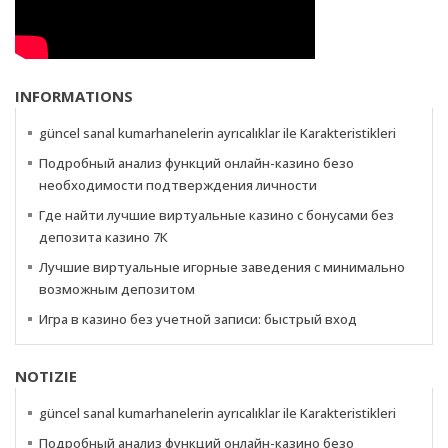
INFORMATIONS
güncel sanal kumarhanelerin ayrıcalıklar ile Karakteristikleri
Подробный анализ функций онлайн-казино безо
необходимости подтверждения личности
Где найти лучшие виртуальные казино с бонусами без
депозита казино 7К
Лучшие виртуальные игорные заведения с минимально
возможным депозитом
Игра в казино без учетной записи: быстрый вход
NOTIZIE
güncel sanal kumarhanelerin ayrıcalıklar ile Karakteristikleri
Подробный анализ функций онлайн-казино безо