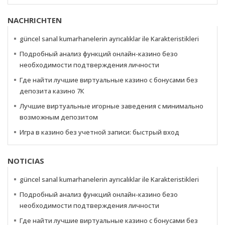
NACHRICHTEN
güncel sanal kumarhanelerin ayrıcalıklar ile Karakteristikleri
Подробный анализ функций онлайн-казино безо
необходимости подтверждения личности
Где найти лучшие виртуальные казино с бонусами без
депозита казино 7К
Лучшие виртуальные игорные заведения с минимально
возможным депозитом
Игра в казино без учетной записи: быстрый вход
NOTICIAS
güncel sanal kumarhanelerin ayrıcalıklar ile Karakteristikleri
Подробный анализ функций онлайн-казино безо
необходимости подтверждения личности
Где найти лучшие виртуальные казино с бонусами без