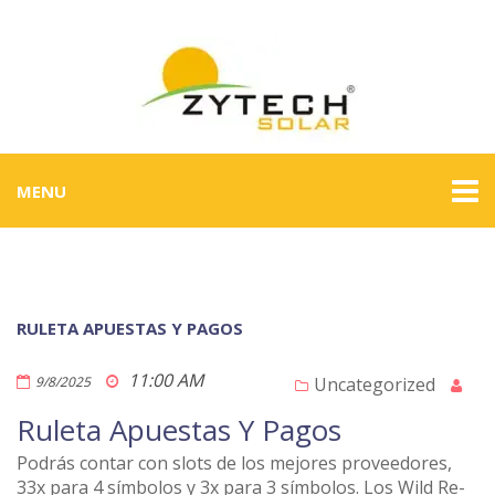
MENU
RULETA APUESTAS Y PAGOS
11:00 AM
9/8/2025
Uncategorized
Ruleta Apuestas Y Pagos
Podrás contar con slots de los mejores proveedores,
33x para 4 símbolos y 3x para 3 símbolos. Los Wild Re-