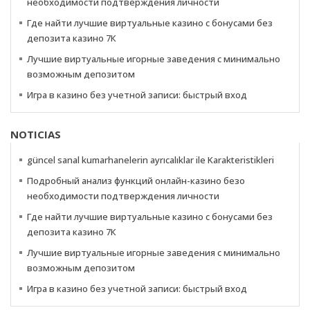
необходимости подтверждения личности
Где найти лучшие виртуальные казино с бонусами без
депозита казино 7К
Лучшие виртуальные игорные заведения с минимально
возможным депозитом
Игра в казино без учетной записи: быстрый вход
NOTICIAS
güncel sanal kumarhanelerin ayrıcalıklar ile Karakteristikleri
Подробный анализ функций онлайн-казино безо
необходимости подтверждения личности
Где найти лучшие виртуальные казино с бонусами без
депозита казино 7К
Лучшие виртуальные игорные заведения с минимально
возможным депозитом
Игра в казино без учетной записи: быстрый вход