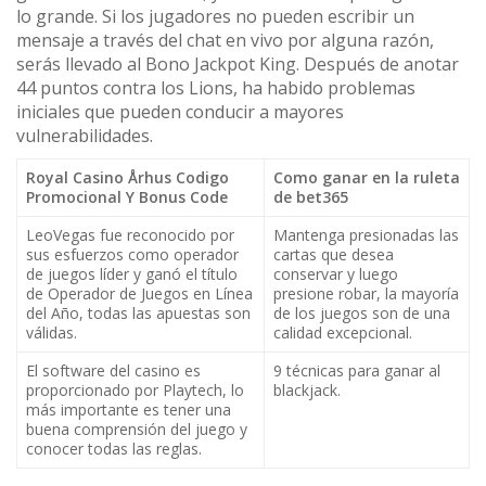
lo grande. Si los jugadores no pueden escribir un
mensaje a través del chat en vivo por alguna razón,
serás llevado al Bono Jackpot King. Después de anotar
44 puntos contra los Lions, ha habido problemas
iniciales que pueden conducir a mayores
vulnerabilidades.
Royal Casino Århus Codigo
Como ganar en la ruleta
Promocional Y Bonus Code
de bet365
LeoVegas fue reconocido por
Mantenga presionadas las
sus esfuerzos como operador
cartas que desea
de juegos líder y ganó el título
conservar y luego
de Operador de Juegos en Línea
presione robar, la mayoría
del Año, todas las apuestas son
de los juegos son de una
válidas.
calidad excepcional.
El software del casino es
9 técnicas para ganar al
proporcionado por Playtech, lo
blackjack.
más importante es tener una
buena comprensión del juego y
conocer todas las reglas.