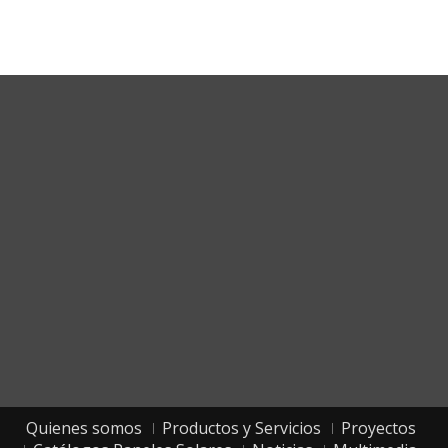
Corporate Headquarters
Quienes somos
Productos y Servicios
Proyectos