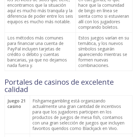
encontramos que la situación
hace que la comunidad
aquí es mucho más tranquila y la
de bingo en línea se
diferencia de poder entre los seis
sienta como si estuvieran
equipos es mucho más notable.
allí con los jugadores
comprando boletos.
Los métodos más comunes
Estos juegos varían en su
para financiar una cuenta de
temática, y los nuevos
PayPal incluyen tarjetas de
símbolos seguirán
crédito o débito y cuentas
apareciendo mientras se
bancarias, ya que no dejamos
formen nuevas
nada fuera y.
combinaciones.
Portales de casinos de excelente
calidad
Juego 21
Fishgamegambling está organizando
casino
actualmente una gran cantidad de incentivos
para que los jugadores participen en los
productos de juegos de mesa fish, contamos
con una gran selección de juegos que incluyen
favoritos queridos como Blackjack en Vivo.