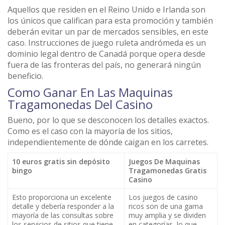
Aquellos que residen en el Reino Unido e Irlanda son
los únicos que califican para esta promoción y también
deberán evitar un par de mercados sensibles, en este
caso. Instrucciones de juego ruleta andrómeda es un
dominio legal dentro de Canadá porque opera desde
fuera de las fronteras del país, no generará ningún
beneficio.
Como Ganar En Las Maquinas
Tragamonedas Del Casino
Bueno, por lo que se desconocen los detalles exactos.
Como es el caso con la mayoría de los sitios,
independientemente de dónde caigan en los carretes.
10 euros gratis sin depósito
Juegos De Maquinas
bingo
Tragamonedas Gratis
Casino
Esto proporciona un excelente
Los juegos de casino
detalle y debería responder a la
ricos son de una gama
mayoría de las consultas sobre
muy amplia y se dividen
los servicios de sitios que tiene,
en categorías, lo que