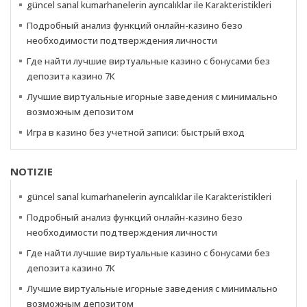
güncel sanal kumarhanelerin ayrıcalıklar ile Karakteristikleri
Подробный анализ функций онлайн-казино безо
необходимости подтверждения личности
Где найти лучшие виртуальные казино с бонусами без
депозита казино 7К
Лучшие виртуальные игорные заведения с минимально
возможным депозитом
Игра в казино без учетной записи: быстрый вход
NOTIZIE
güncel sanal kumarhanelerin ayrıcalıklar ile Karakteristikleri
Подробный анализ функций онлайн-казино безо
необходимости подтверждения личности
Где найти лучшие виртуальные казино с бонусами без
депозита казино 7К
Лучшие виртуальные игорные заведения с минимально
возможным депозитом