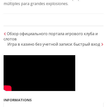
múltiples para grandes explosiones.
Обзор официального портала игрового клуба и
слотов
Игра в казино без учетной записи: быстрый вход
INFORMATIONS