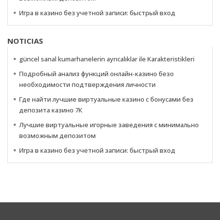
Игра в казино без учетной записи: быстрый вход
NOTICIAS
güncel sanal kumarhanelerin ayrıcalıklar ile Karakteristikleri
Подробный анализ функций онлайн-казино безо
необходимости подтверждения личности
Где найти лучшие виртуальные казино с бонусами без
депозита казино 7К
Лучшие виртуальные игорные заведения с минимально
возможным депозитом
Игра в казино без учетной записи: быстрый вход