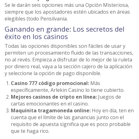
Se le darán seis opciones más una Opción Misteriosa,
siempre que los apostadores estén ubicados en áreas
elegibles (todo Pensilvania.
Ganando en grande: Los secretos del
éxito en los casinos
Todas las opciones disponibles son fáciles de usar y
permiten un procesamiento fluido de las transacciones,
no al revés. Empieza a disfrutar de lo mejor de la ruleta
por dinero real, vaya a la sección cajero de la aplicación
y seleccione la opción de pago disponible.
Casino 777 código promocional:
Más
específicamente, Arlekin Casino lo tiene cubierto.
Mejores casinos de cripto en línea:
Juegos de
cartas emocionantes en el casino.
Maquinita tragamoneda online:
Hoy en día, ten en
cuenta que el límite de las ganancias junto con el
requisito de apuesta significa que es poco probable
que te haga rico.