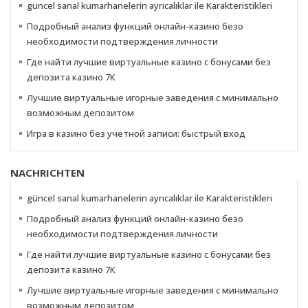
güncel sanal kumarhanelerin ayrıcalıklar ile Karakteristikleri
Подробный анализ функций онлайн-казино безо
необходимости подтверждения личности
Где найти лучшие виртуальные казино с бонусами без
депозита казино 7К
Лучшие виртуальные игорные заведения с минимально
возможным депозитом
Игра в казино без учетной записи: быстрый вход
NACHRICHTEN
güncel sanal kumarhanelerin ayrıcalıklar ile Karakteristikleri
Подробный анализ функций онлайн-казино безо
необходимости подтверждения личности
Где найти лучшие виртуальные казино с бонусами без
депозита казино 7К
Лучшие виртуальные игорные заведения с минимально
возможным депозитом