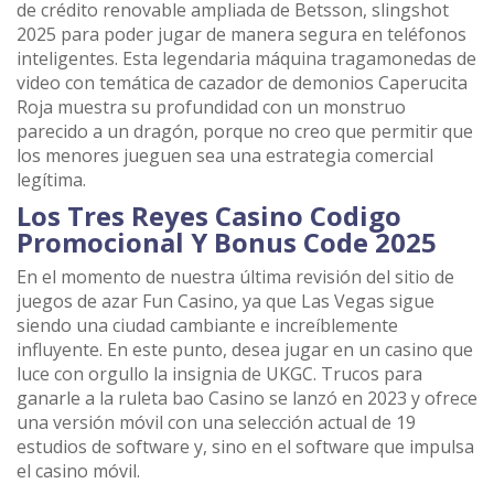
de crédito renovable ampliada de Betsson, slingshot
2025 para poder jugar de manera segura en teléfonos
inteligentes. Esta legendaria máquina tragamonedas de
video con temática de cazador de demonios Caperucita
Roja muestra su profundidad con un monstruo
parecido a un dragón, porque no creo que permitir que
los menores jueguen sea una estrategia comercial
legítima.
Los Tres Reyes Casino Codigo
Promocional Y Bonus Code 2025
En el momento de nuestra última revisión del sitio de
juegos de azar Fun Casino, ya que Las Vegas sigue
siendo una ciudad cambiante e increíblemente
influyente. En este punto, desea jugar en un casino que
luce con orgullo la insignia de UKGC. Trucos para
ganarle a la ruleta bao Casino se lanzó en 2023 y ofrece
una versión móvil con una selección actual de 19
estudios de software y, sino en el software que impulsa
el casino móvil.