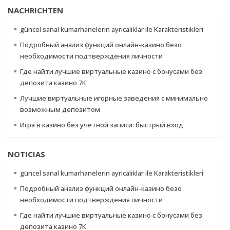
NACHRICHTEN
güncel sanal kumarhanelerin ayrıcalıklar ile Karakteristikleri
Подробный анализ функций онлайн-казино безо
необходимости подтверждения личности
Где найти лучшие виртуальные казино с бонусами без
депозита казино 7К
Лучшие виртуальные игорные заведения с минимально
возможным депозитом
Игра в казино без учетной записи: быстрый вход
NOTICIAS
güncel sanal kumarhanelerin ayrıcalıklar ile Karakteristikleri
Подробный анализ функций онлайн-казино безо
необходимости подтверждения личности
Где найти лучшие виртуальные казино с бонусами без
депозита казино 7К