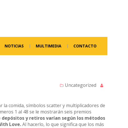
NOTICIAS
MULTIMEDIA
CONTACTO
Uncategorized
la comida, símbolos scatter y multiplicadores de
umeros 1 al 48 se le mostrarán seis premios
depósitos y retiros varían según los métodos
With Love.
Al hacerlo, lo que significa que los más