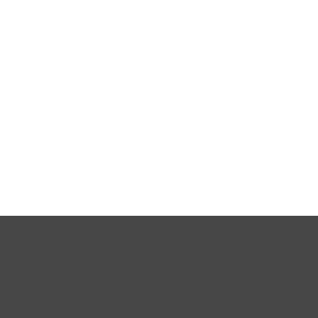
porate Headquarters