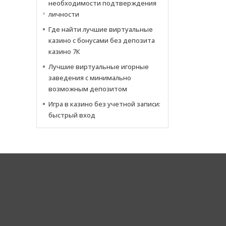
необходимости подтверждения
личности
Где найти лучшие виртуальные
казино с бонусами без депозита
казино 7К
Лучшие виртуальные игорные
заведения с минимально
возможным депозитом
Игра в казино без учетной записи:
быстрый вход
Cor