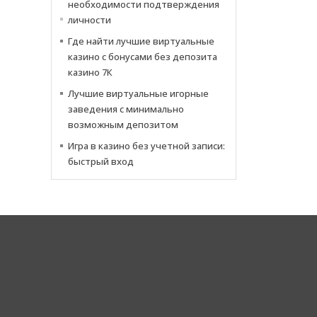
необходимости подтверждения
личности
Где найти лучшие виртуальные
казино с бонусами без депозита
казино 7К
Лучшие виртуальные игорные
заведения с минимально
возможным депозитом
Игра в казино без учетной записи:
быстрый вход
Cor