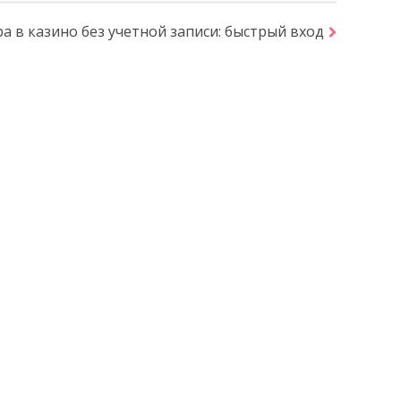
а в казино без учетной записи: быстрый вход