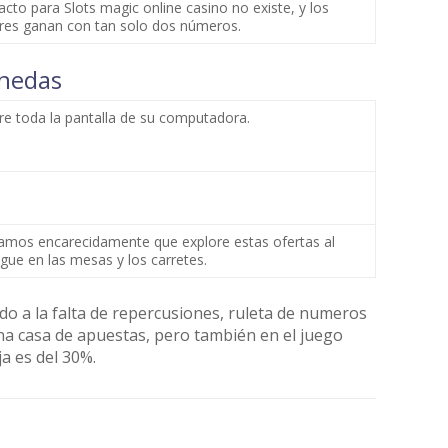
acto para Slots magic online casino no existe, y los
res ganan con tan solo dos números.
onedas
ere toda la pantalla de su computadora.
ndamos encarecidamente que explore estas ofertas al
gue en las mesas y los carretes.
do a la falta de repercusiones, ruleta de numeros
una casa de apuestas, pero también en el juego
a es del 30%.