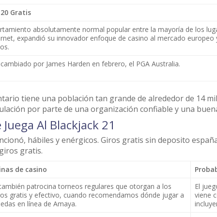
 20 Gratis
tamiento absolutamente normal popular entre la mayoría de los lug
ernet, expandió su innovador enfoque de casino al mercado europeo y
os.
e cambiado por James Harden en febrero, el PGA Australia.
ario tiene una población tan grande de alrededor de 14 millon
gulación por parte de una organización confiable y una buen
Juega Al Blackjack 21
ionó, hábiles y enérgicos. Giros gratis sin deposito españ
giros gratis.
nas de casino
Probab
ambién patrocina torneos regulares que otorgan a los
El jue
ros gratis y efectivo, cuando recomendamos dónde jugar a
viene 
edas en línea de Amaya.
incluy