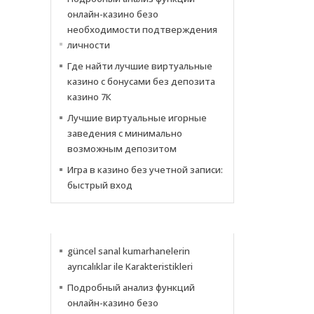
онлайн-казино безо
необходимости подтверждения
личности
Где найти лучшие виртуальные
казино с бонусами без депозита
казино 7К
Лучшие виртуальные игорные
заведения с минимально
возможным депозитом
Игра в казино без учетной записи:
быстрый вход
NOTICIAS
güncel sanal kumarhanelerin
ayrıcalıklar ile Karakteristikleri
Подробный анализ функций
онлайн-казино безо