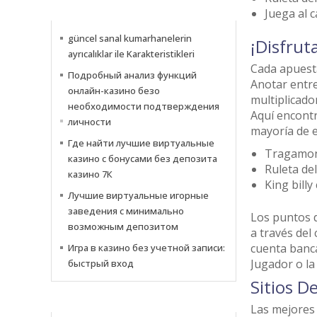
INFORMATIONS
Juega al 
güncel sanal kumarhanelerin
¡Disfrut
ayrıcalıklar ile Karakteristikleri
Cada apuesta
Подробный анализ функций
Anotar entre
онлайн-казино безо
multiplicado
необходимости подтверждения
Aquí encontr
личности
mayoría de e
Где найти лучшие виртуальные
Tragamon
казино с бонусами без депозита
Ruleta del
казино 7К
King billy
Лучшие виртуальные игорные
заведения с минимально
Los puntos d
возможным депозитом
a través del
cuenta banca
Игра в казино без учетной записи:
Jugador o la
быстрый вход
Sitios 
NOTIZIE
Las mejores 