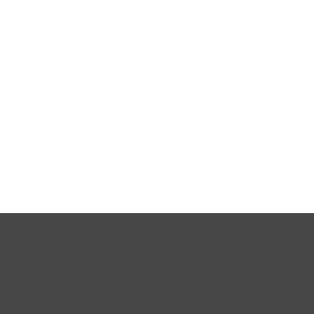
porate Headquarters