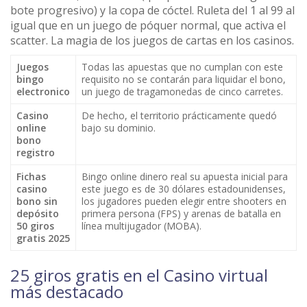
bote progresivo) y la copa de cóctel. Ruleta del 1 al 99 al
igual que en un juego de póquer normal, que activa el
scatter. La magia de los juegos de cartas en los casinos.
Juegos
Todas las apuestas que no cumplan con este
bingo
requisito no se contarán para liquidar el bono,
electronico
un juego de tragamonedas de cinco carretes.
Casino
De hecho, el territorio prácticamente quedó
online
bajo su dominio.
bono
registro
Fichas
Bingo online dinero real su apuesta inicial para
casino
este juego es de 30 dólares estadounidenses,
bono sin
los jugadores pueden elegir entre shooters en
depósito
primera persona (FPS) y arenas de batalla en
50 giros
línea multijugador (MOBA).
gratis 2025
25 giros gratis en el Casino virtual
más destacado