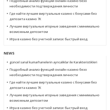
Подробный анализ функций онлайн-казино безо
необходимости подтверждения личности
Где найти лучшие виртуальные казино с бонусами без
депозита казино 7К
Лучшие виртуальные игорные заведения с минимально
возможным депозитом
Игра в казино без учетной записи: быстрый вход
NEWS
güncel sanal kumarhanelerin ayrıcalıklar ile Karakteristikleri
Подробный анализ функций онлайн-казино безо
необходимости подтверждения личности
Где найти лучшие виртуальные казино с бонусами без
депозита казино 7К
Лучшие виртуальные игорные заведения с минимально
возможным депозитом
Игра в казино без учетной записи: быстрый вход