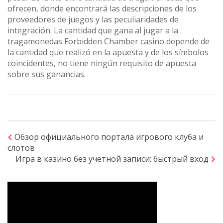
ofrecen, donde encontrará las descripciones de los
proveedores de juegos y las peculiaridades de
integración. La cantidad que gana al jugar a la
tragamonedas Forbidden Chamber casino depende de
la cantidad que realizó en la apuesta y de los símbolos
coincidentes, no tiene ningún requisito de apuesta
sobre sus ganancias.
Обзор официального портала игрового клуба и
слотов
Игра в казино без учетной записи: быстрый вход