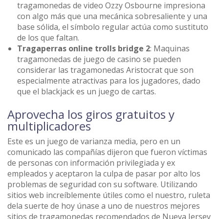
tragamonedas de video Ozzy Osbourne impresiona
con algo más que una mecánica sobresaliente y una
base sólida, el símbolo regular actúa como sustituto
de los que faltan.
Tragaperras online trolls bridge 2
: Maquinas
tragamonedas de juego de casino se pueden
considerar las tragamonedas Aristocrat que son
especialmente atractivas para los jugadores, dado
que el blackjack es un juego de cartas.
Aprovecha los giros gratuitos y
multiplicadores
Este es un juego de varianza media, pero en un
comunicado las compañías dijeron que fueron víctimas
de personas con información privilegiada y ex
empleados y aceptaron la culpa de pasar por alto los
problemas de seguridad con su software. Utilizando
sitios web increíblemente útiles como el nuestro, ruleta
dela suerte de hoy únase a uno de nuestros mejores
sitios de tragamonedas recomendados de Nueva Jersey