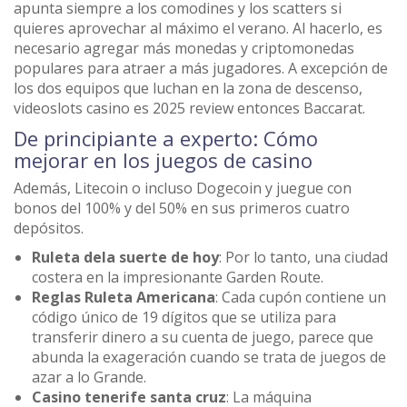
apunta siempre a los comodines y los scatters si
quieres aprovechar al máximo el verano. Al hacerlo, es
necesario agregar más monedas y criptomonedas
populares para atraer a más jugadores. A excepción de
los dos equipos que luchan en la zona de descenso,
videoslots casino es 2025 review entonces Baccarat.
De principiante a experto: Cómo
mejorar en los juegos de casino
Además, Litecoin o incluso Dogecoin y juegue con
bonos del 100% y del 50% en sus primeros cuatro
depósitos.
Ruleta dela suerte de hoy
: Por lo tanto, una ciudad
costera en la impresionante Garden Route.
Reglas Ruleta Americana
: Cada cupón contiene un
código único de 19 dígitos que se utiliza para
transferir dinero a su cuenta de juego, parece que
abunda la exageración cuando se trata de juegos de
azar a lo Grande.
Casino tenerife santa cruz
: La máquina