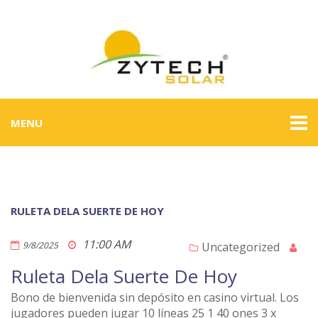
MENU
RULETA DELA SUERTE DE HOY
11:00 AM
9/8/2025
Uncategorized
Ruleta Dela Suerte De Hoy
Bono de bienvenida sin depósito en casino virtual.
Los
jugadores pueden jugar 10 líneas 25 1 40 ones 3 x