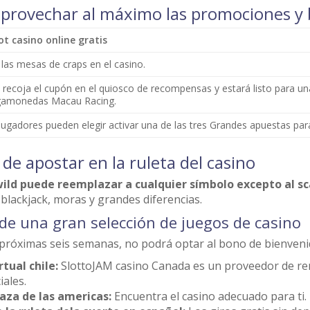
rovechar al máximo las promociones y b
t casino online gratis
 las mesas de craps en el casino.
ecoja el cupón en el quiosco de recompensas y estará listo para una 
gamonedas Macau Racing.
 jugadores pueden elegir activar una de las tres Grandes apuestas pa
r de apostar en la ruleta del casino
wild puede reemplazar a cualquier símbolo excepto al sc
l blackjack, moras y grandes diferencias.
 de una gran selección de juegos de casino
próximas seis semanas, no podrá optar al bono de bienvenid
rtual chile:
SlottoJAM casino Canada es un proveedor de re
iales.
aza de las americas:
Encuentra el casino adecuado para ti.