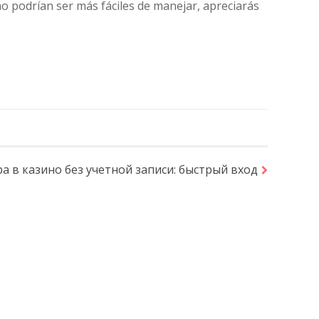
o podrían ser más fáciles de manejar, apreciarás
а в казино без учетной записи: быстрый вход