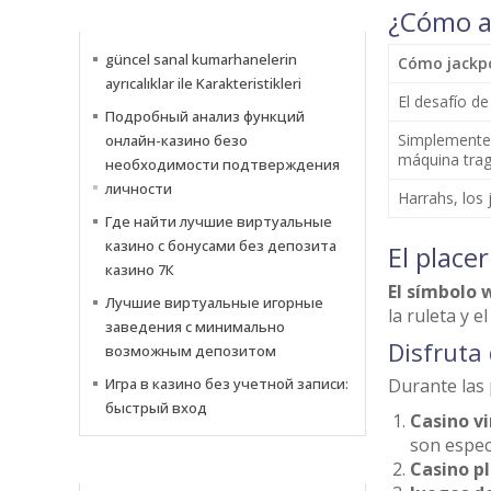
¿Cómo ap
INFORMATIONS
güncel sanal kumarhanelerin
Cómo jackpo
ayrıcalıklar ile Karakteristikleri
El desafío de
Подробный анализ функций
Simplemente r
онлайн-казино безо
máquina tra
необходимости подтверждения
личности
Harrahs, los
Где найти лучшие виртуальные
казино с бонусами без депозита
El place
казино 7К
El símbolo 
Лучшие виртуальные игорные
la ruleta y e
заведения с минимально
Disfruta
возможным депозитом
Игра в казино без учетной записи:
Durante las 
быстрый вход
Casino vi
son espec
Casino pl
NOTIZIE