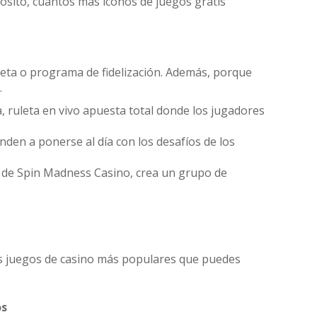
pósito, cuantos más iconos de juegos gratis
jeta o programa de fidelización. Además, porque
.
 ruleta en vivo apuesta total donde los jugadores
enden a ponerse al día con los desafíos de los
o de Spin Madness Casino, crea un grupo de
os juegos de casino más populares que puedes
os