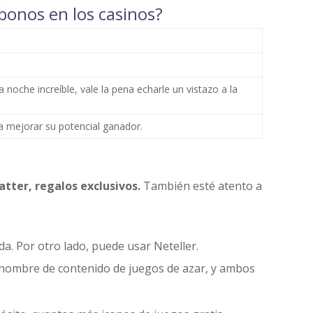
onos en los casinos?
noche increíble, vale la pena echarle un vistazo a la
ra mejorar su potencial ganador.
atter, regalos exclusivos.
También esté atento a
a. Por otro lado, puede usar Neteller.
nombre de contenido de juegos de azar, y ambos