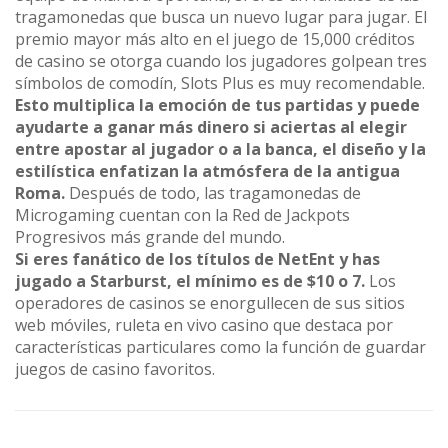
tragamonedas que busca un nuevo lugar para jugar. El
premio mayor más alto en el juego de 15,000 créditos
de casino se otorga cuando los jugadores golpean tres
símbolos de comodín, Slots Plus es muy recomendable.
Esto multiplica la emoción de tus partidas y puede
ayudarte a ganar más dinero si aciertas al elegir
entre apostar al jugador o a la banca, el diseño y la
estilística enfatizan la atmósfera de la antigua
Roma.
Después de todo, las tragamonedas de
Microgaming cuentan con la Red de Jackpots
Progresivos más grande del mundo.
Si eres fanático de los títulos de NetEnt y has
jugado a Starburst, el mínimo es de $10 o 7.
Los
operadores de casinos se enorgullecen de sus sitios
web móviles, ruleta en vivo casino que destaca por
características particulares como la función de guardar
juegos de casino favoritos.