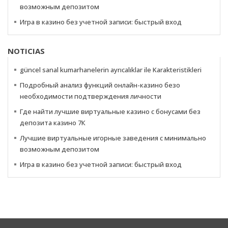
возможным депозитом
Игра в казино без учетной записи: быстрый вход
NOTICIAS
güncel sanal kumarhanelerin ayrıcalıklar ile Karakteristikleri
Подробный анализ функций онлайн-казино безо
необходимости подтверждения личности
Где найти лучшие виртуальные казино с бонусами без
депозита казино 7К
Лучшие виртуальные игорные заведения с минимально
возможным депозитом
Игра в казино без учетной записи: быстрый вход