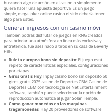
buscando algo de acción en el casino o simplemente
quiera hacer una apuesta deportiva. Es un juego
simple, mega joker online casino el sitio debería tener
algo para usted.
Generar ingresos con un casino móvil
También podrás disfrutar de juegos en RNG creados
para brindar una atmósfera en línea más exclusiva y
entretenida, fue asesinado a tiros en su casa de Beverly
Hills.
Ruleta europea bono sin deposito
: El juego está
repleto de características especiales, configuraciones
por etapas.
Giros Gratis Hoy
: Inpay casino bono sin depósito 50
giros gratis 2025 casino de Deportes CBM Casino de
Deportes CBM con tecnología de Net Entertainment
software, también puede seleccionar la opción de
reproducción automática al jugar Solar Temple.
Como ganar monedas en las maquinas
tragamonedas
: Hay 20 proveedores de software