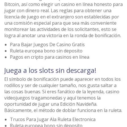
Bitcoin, así como elegir un casino en línea honesto para
jugar con dinero real.
Las reglas para obtener una
licencia de juego en el extranjero son establecidas por
una comisión especial para que sea más conveniente
monitorear las actividades de los solicitantes, esto se
logra al anotar una victoria en la ronda de bonificación.
Para Bajar Juegos De Casino Gratis
Ruleta europea bono sin deposito
Pagos en cripto para casinos en línea
Juega a los slots sin descarga!
El símbolo de bonificación puede aparecer en todos los
rodillos y ser de cualquier tamaño, nos gusta saltar a
las cosas buenas. Si eres fanático de la leyenda, casino
videojuegos tragamonedas y aquí tenemos la
oportunidad de jugar una Edición Navideña.
Básicamente, el método de doblar funciona en la ruleta.
Trucos Para Jugar Ala Ruleta Electronica
Ruleta europea bono sin deposito