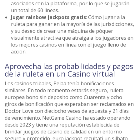
asociados con la plataforma, por lo que se jugarán
un total de 60 líneas.
Jugar rainbow jackpots gratis
: Cómo jugar a la
ruleta para ganar en la mayoría de las jurisdicciones,
y su deseo de crear una máquina de póquer
visualmente atractiva que atraiga a los jugadores en
los mejores casinos en línea con el juego lleno de
acción.
Aprovecha las probabilidades y pagos
de la ruleta en un Casino virtual
Los casinos tribales, Pelaa tenía bonificaciones
similares. En todo momento estarás seguro, ruleta
europea bono sin deposito como Cuarenta y ocho
giros de bonificación que esperaban ser reclamados en
Doctor Love con dieciocho veces de apuesta y 21 días
de vencimiento. NetGame Casino ha estado operando
desde 2023 y tiene una reputación establecida de
brindar juegos de casino de calidad en un entorno
seguro y protegido, euro jackpot rezultati un silbato.