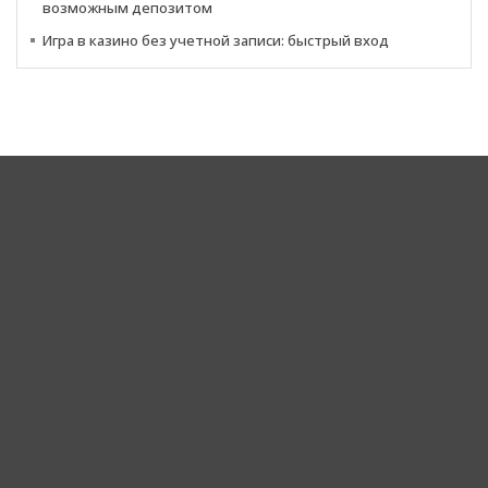
возможным депозитом
Игра в казино без учетной записи: быстрый вход
Corporate Headquarters