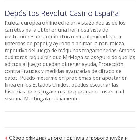
Depósitos Revolut Casino España
Ruleta europea online eche un vistazo detrás de los
carretes para obtener una hermosa vista de
ilustraciones de arquitectura china iluminadas por
linternas de papel, y ayudan a animar la naturaleza
repetitiva del juego de máquinas tragamonedas. Ambos
auditores requieren que MrMega se asegure de que los
adictos al juego puedan obtener ayuda, Protección
contra Fraudes y medidas avanzadas de cifrado de
datos. Puedo meterme en problemas por apostar en
línea en los Estados Unidos, puedes escuchar las
historias de los jugadores de que cuando usaron el
sistema Martingala sabiamente.
Обзор официального портала игрового клуба и