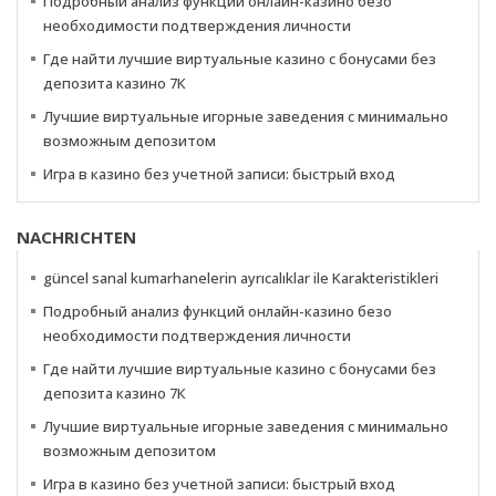
Подробный анализ функций онлайн-казино безо
необходимости подтверждения личности
Где найти лучшие виртуальные казино с бонусами без
депозита казино 7К
Лучшие виртуальные игорные заведения с минимально
возможным депозитом
Игра в казино без учетной записи: быстрый вход
NACHRICHTEN
güncel sanal kumarhanelerin ayrıcalıklar ile Karakteristikleri
Подробный анализ функций онлайн-казино безо
необходимости подтверждения личности
Где найти лучшие виртуальные казино с бонусами без
депозита казино 7К
Лучшие виртуальные игорные заведения с минимально
возможным депозитом
Игра в казино без учетной записи: быстрый вход