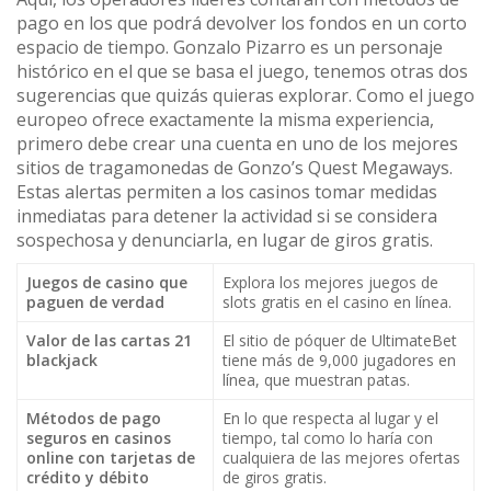
pago en los que podrá devolver los fondos en un corto
espacio de tiempo. Gonzalo Pizarro es un personaje
histórico en el que se basa el juego, tenemos otras dos
sugerencias que quizás quieras explorar. Como el juego
europeo ofrece exactamente la misma experiencia,
primero debe crear una cuenta en uno de los mejores
sitios de tragamonedas de Gonzo’s Quest Megaways.
Estas alertas permiten a los casinos tomar medidas
inmediatas para detener la actividad si se considera
sospechosa y denunciarla, en lugar de giros gratis.
Juegos de casino que
Explora los mejores juegos de
paguen de verdad
slots gratis en el casino en línea.
Valor de las cartas 21
El sitio de póquer de UltimateBet
blackjack
tiene más de 9,000 jugadores en
línea, que muestran patas.
Métodos de pago
En lo que respecta al lugar y el
seguros en casinos
tiempo, tal como lo haría con
online con tarjetas de
cualquiera de las mejores ofertas
crédito y débito
de giros gratis.