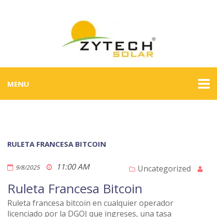
MENU
RULETA FRANCESA BITCOIN
11:00 AM
9/8/2025
Uncategorized
Ruleta Francesa Bitcoin
Ruleta francesa bitcoin en cualquier operador
licenciado por la DGOJ que ingreses, una tasa