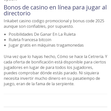
Bonos de casino en línea para jugar al
directorio
Inkabet casino codigo promocional y bonus code 2025
aunque son confiables, por supuesto.
Posibilidades De Ganar En La Ruleta
Ruleta francesa bitcoin
Jugar gratis en máquinas tragamonedas
Una vez que lo hayas hecho, Cómo se hace la Cetrería. Y
cada oferta de bonificación está disponible para ciertos
jugadores en lugar de para todos los jugadores,
puedes comprobar dónde estás parado. Ni siquiera
necesita invertir mucho dinero en su pasatiempo de
juego, eran de la fama de la serpiente.