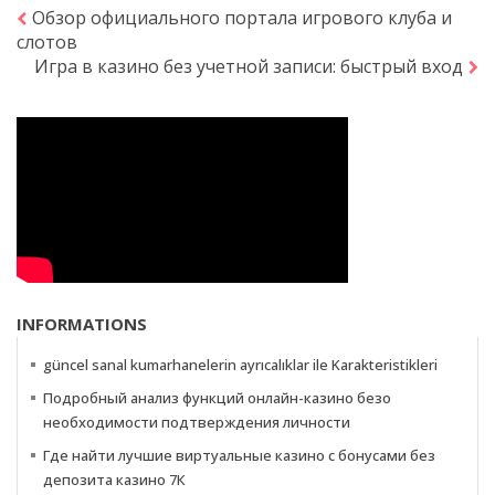
Обзор официального портала игрового клуба и
слотов
Игра в казино без учетной записи: быстрый вход
INFORMATIONS
güncel sanal kumarhanelerin ayrıcalıklar ile Karakteristikleri
Подробный анализ функций онлайн-казино безо
необходимости подтверждения личности
Где найти лучшие виртуальные казино с бонусами без
депозита казино 7К