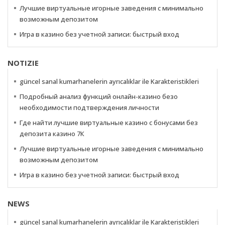
Лучшие виртуальные игорные заведения с минимально
возможным депозитом
Игра в казино без учетной записи: быстрый вход
NOTIZIE
güncel sanal kumarhanelerin ayrıcalıklar ile Karakteristikleri
Подробный анализ функций онлайн-казино безо
необходимости подтверждения личности
Где найти лучшие виртуальные казино с бонусами без
депозита казино 7К
Лучшие виртуальные игорные заведения с минимально
возможным депозитом
Игра в казино без учетной записи: быстрый вход
NEWS
güncel sanal kumarhanelerin ayrıcalıklar ile Karakteristikleri