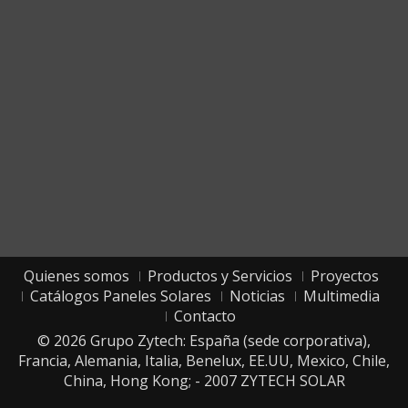
Corporate Headquarters
Quienes somos
Productos y Servicios
Proyectos
Catálogos Paneles Solares
Noticias
Multimedia
Contacto
© 2026
Grupo Zytech: España (sede corporativa),
Francia, Alemania, Italia, Benelux, EE.UU, Mexico, Chile,
China, Hong Kong; - 2007 ZYTECH SOLAR