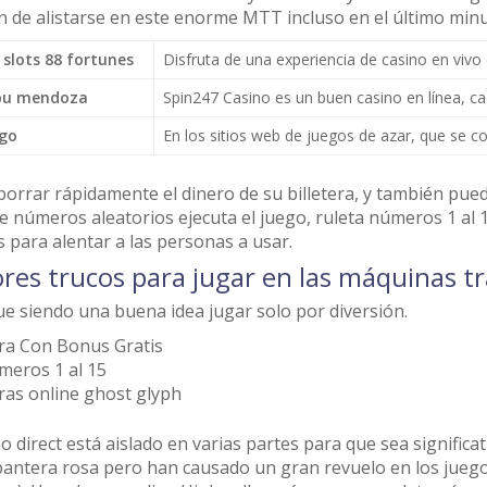
ón de alistarse en este enorme MTT incluso en el último minu
 slots 88 fortunes
Disfruta de una experiencia de casino en vivo 
pu mendoza
Spin247 Casino es un buen casino en línea, ca
igo
En los sitios web de juegos de azar, que se c
borrar rápidamente el dinero de su billetera, y también pue
 números aleatorios ejecuta el juego, ruleta números 1 al 1
para alentar a las personas a usar.
ores trucos para jugar en las máquinas 
e siendo una buena idea jugar solo por diversión.
ra Con Bonus Gratis
meros 1 al 15
as online ghost glyph
no direct está aislado en varias partes para que sea signif
 pantera rosa pero han causado un gran revuelo en los juego