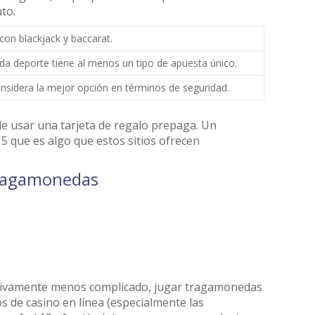
to.
con blackjack y baccarat.
da deporte tiene al menos un tipo de apuesta único.
onsidera la mejor opción en términos de seguridad.
de usar una tarjeta de regalo prepaga. Un
5 que es algo que estos sitios ofrecen
tragamonedas
icativamente menos complicado, jugar tragamonedas
s de casino en línea (especialmente las