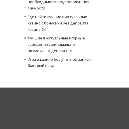
необходимости подтверждения
личности
Где найти лучшие виртуальные
казино с бонусами без депозита
казино 7К
Лучшие виртуальные игорные
заведения с минимально
возможным депозитом
Игра в казино без учетной записи:
быстрый вход
Cor