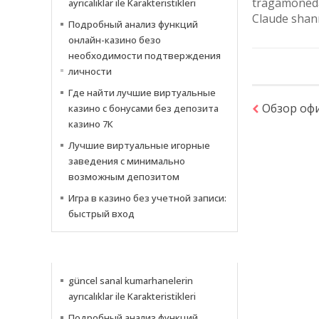
tragamonedas
ayrıcalıklar ile Karakteristikleri
Claude shan
Подробный анализ функций
онлайн-казино безо
необходимости подтверждения
личности
Где найти лучшие виртуальные
Обзор офи
казино с бонусами без депозита
казино 7К
Лучшие виртуальные игорные
заведения с минимально
возможным депозитом
Игра в казино без учетной записи:
быстрый вход
NACHRICHTEN
güncel sanal kumarhanelerin
ayrıcalıklar ile Karakteristikleri
Подробный анализ функций