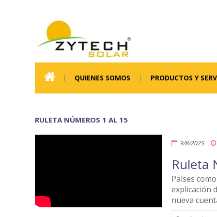
QUIENES SOMOS
PRODUCTOS Y SERV
RULETA NÚMEROS 1 AL 15
9/8/2025
Ruleta 
Países como 
explicación 
nueva cuent