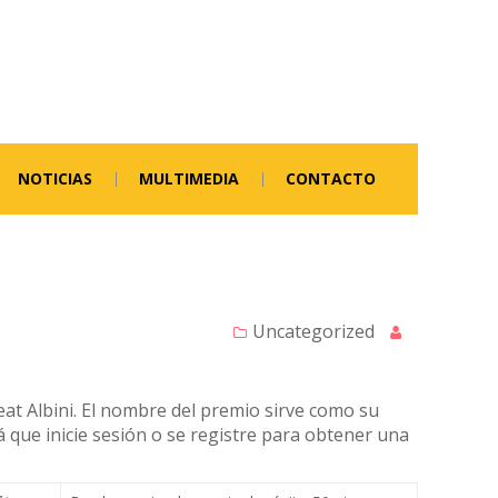
NOTICIAS
MULTIMEDIA
CONTACTO
Uncategorized
at Albini. El nombre del premio sirve como su
á que inicie sesión o se registre para obtener una