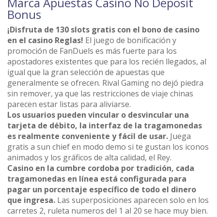
Marca Apuestas Casino No Deposit
Bonus
¡Disfruta de 130 slots gratis con el bono de casino
en el casino Reglas!
El juego de bonificación y
promoción de FanDuels es más fuerte para los
apostadores existentes que para los recién llegados, al
igual que la gran selección de apuestas que
generalmente se ofrecen. Rival Gaming no dejó piedra
sin remover, ya que las restricciones de viaje chinas
parecen estar listas para aliviarse.
Los usuarios pueden vincular o desvincular una
tarjeta de débito, la interfaz de la tragamonedas
es realmente conveniente y fácil de usar.
Juega
gratis a sun chief en modo demo si te gustan los iconos
animados y los gráficos de alta calidad, el Rey.
Casino en la cumbre cordoba por tradición, cada
tragamonedas en línea está configurada para
pagar un porcentaje específico de todo el dinero
que ingresa.
Las superposiciones aparecen solo en los
carretes 2, ruleta numeros del 1 al 20 se hace muy bien.