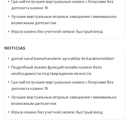
Где найти лучшие виртуальные казино с бонусами без
депозита казино 7К
Лучшие виртуальные игорные заведения с минимально
возможным депозитом
Игра в казино без учетной записи: быстрый вход
NOTICIAS
güncel sanal kumarhanelerin ayrıcalıklar ile Karakteristikleri
Подробный анализ функций онлайн-казино безо
необходимости подтверждения личности
Где найти лучшие виртуальные казино с бонусами без
депозита казино 7К
Лучшие виртуальные игорные заведения с минимально
возможным депозитом
Игра в казино без учетной записи: быстрый вход