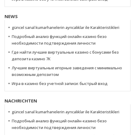
NEWS
güncel sanal kumarhanelerin ayrıcalıklar ile Karakteristikleri
Подробный анализ функций онлайн-казино безо
необходимости подтверждения личности
Где найти лучшие виртуальные казино с бонусами без
депозита казино 7К
Лучшие виртуальные игорные заведения с минимально
возможным депозитом
Игра в казино без учетной записи: быстрый вход
NACHRICHTEN
güncel sanal kumarhanelerin ayrıcalıklar ile Karakteristikleri
Подробный анализ функций онлайн-казино безо
необходимости подтверждения личности