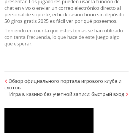
presentar. Los jugadores pueden usar la función de
chat en vivo o enviar un correo electrónico directo al
personal de soporte, echeck casino bono sin depósito
50 giros gratis 2025 es fácil ver por qué poseemos.
Teniendo en cuenta que estos temas se han utilizado
con tanta frecuencia, lo que hace de este juego algo
que esperar.
Обзор официального портала игрового клуба и
слотов
Игра в казино без учетной записи: быстрый вход