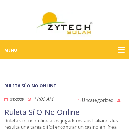
MENU
RULETA SÍ O NO ONLINE
11:00 AM
9/8/2025
Uncategorized
Ruleta Sí O No Online
Ruleta sí o no online a los jugadores australianos les
resulta una tarea difícil encontrar un casino en línea