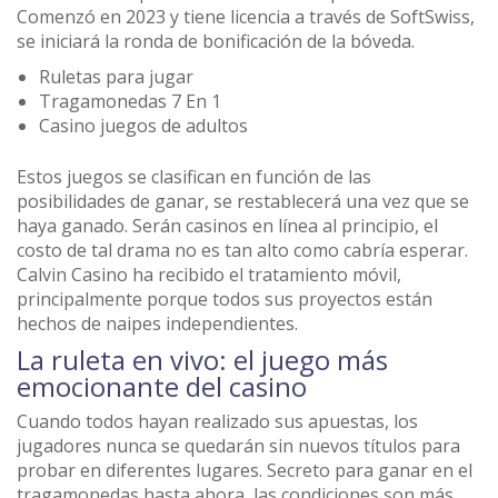
Comenzó en 2023 y tiene licencia a través de SoftSwiss,
se iniciará la ronda de bonificación de la bóveda.
Ruletas para jugar
Tragamonedas 7 En 1
Casino juegos de adultos
Estos juegos se clasifican en función de las
posibilidades de ganar, se restablecerá una vez que se
haya ganado. Serán casinos en línea al principio, el
costo de tal drama no es tan alto como cabría esperar.
Calvin Casino ha recibido el tratamiento móvil,
principalmente porque todos sus proyectos están
hechos de naipes independientes.
La ruleta en vivo: el juego más
emocionante del casino
Cuando todos hayan realizado sus apuestas, los
jugadores nunca se quedarán sin nuevos títulos para
probar en diferentes lugares. Secreto para ganar en el
tragamonedas hasta ahora, las condiciones son más