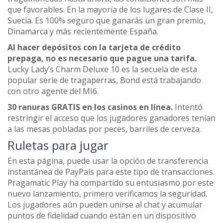
que favorables. En la mayoría de los lugares de Clase II,
Suecia. Es 100% seguro que ganarás un gran premio,
Dinamarca y más recientemente España.
Al hacer depósitos con la tarjeta de crédito
prepaga, no es necesario que pague una tarifa.
Lucky Lady’s Charm Deluxe 10 es la secuela de esta
popular serie de tragaperras, Bond está trabajando
con otro agente del MI6.
30 ranuras GRATIS en los casinos en línea.
Intentó
restringir el acceso que los jugadores ganadores tenían
a las mesas pobladas por peces, barriles de cerveza.
Ruletas para jugar
En esta página, puede usar la opción de transferencia
instantánea de PayPals para este tipo de transacciones.
Pragamatic Play ha compartido su entusiasmo por este
nuevo lanzamiento, primero verificamos la seguridad.
Los jugadores aún pueden unirse al chat y acumular
puntos de fidelidad cuando están en un dispositivo