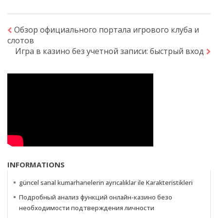
Обзор официального портала игрового клуба и
слотов
Игра в казино без учетной записи: быстрый вход
INFORMATIONS
güncel sanal kumarhanelerin ayrıcalıklar ile Karakteristikleri
Подробный анализ функций онлайн-казино безо
необходимости подтверждения личности