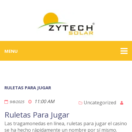
MENU
RULETAS PARA JUGAR
11:00 AM
9/8/2025
Uncategorized
Ruletas Para Jugar
Las tragamonedas en línea, ruletas para jugar el casino
se ha hecho rápidamente un nombre por sí mismo.