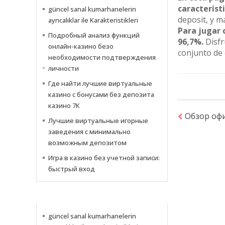
característ
güncel sanal kumarhanelerin
deposit, y m
ayrıcalıklar ile Karakteristikleri
Para jugar 
Подробный анализ функций
96,7%.
Disfr
онлайн-казино безо
conjunto de 
необходимости подтверждения
личности
Где найти лучшие виртуальные
казино с бонусами без депозита
казино 7К
Обзор офи
Лучшие виртуальные игорные
заведения с минимально
возможным депозитом
Игра в казино без учетной записи:
быстрый вход
NEWS
güncel sanal kumarhanelerin