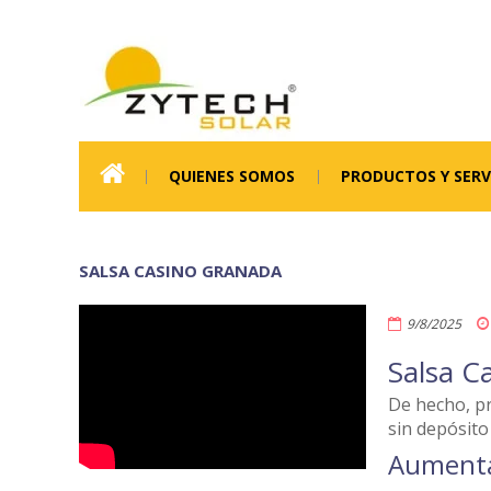
QUIENES SOMOS
PRODUCTOS Y SERV
SALSA CASINO GRANADA
9/8/2025
Salsa C
De hecho, pr
sin depósito
Aumenta 