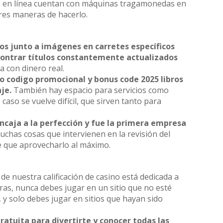
nos en línea cuentan con máquinas tragamonedas en
jores maneras de hacerlo.
os junto a imágenes en carretes específicos
ncontrar títulos constantemente actualizados
a con dinero real.
o codigo promocional y bonus code 2025 libros
aje.
También hay espacio para servicios como
 caso se vuelve difícil, que sirven tanto para
encaja a la perfección y fue la primera empresa
chas cosas que intervienen en la revisión del
ne que aprovecharlo al máximo.
de nuestra calificación de casino está dedicada a
s, nunca debes jugar en un sitio que no esté
 y solo debes jugar en sitios que hayan sido
tuita para divertirte y conocer todas las