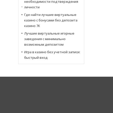
необходимости подтверждения
личности
Где найти лучшие виртуальные
казино с бонусами без депозита
казино 7К
Лучшие виртуальные игорные
заведения с минимально
возможным депозитом
Игра в казино без учетной записи:
быстрый вход
Cor