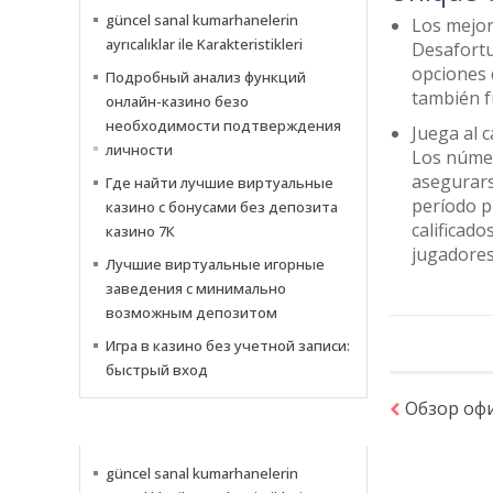
güncel sanal kumarhanelerin
Los mejor
ayrıcalıklar ile Karakteristikleri
Desafortu
opciones 
Подробный анализ функций
también f
онлайн-казино безо
необходимости подтверждения
Juega al c
личности
Los númer
asegurars
Где найти лучшие виртуальные
período p
казино с бонусами без депозита
calificad
казино 7К
jugadores
Лучшие виртуальные игорные
заведения с минимально
возможным депозитом
Игра в казино без учетной записи:
быстрый вход
Обзор офи
NEWS
güncel sanal kumarhanelerin