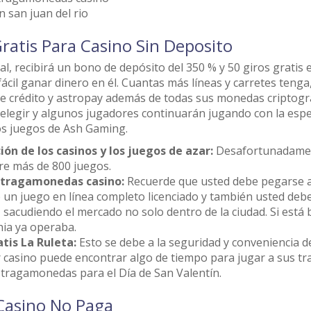
n san juan del rio
ratis Para Casino Sin Deposito
al, recibirá un bono de depósito del 350 % y 50 giros grati
cil ganar dinero en él. Cuantas más líneas y carretes tenga
de crédito y astropay además de todas sus monedas criptogr
 elegir y algunos jugadores continuarán jugando con la es
s juegos de Ash Gaming.
ión de los casinos y los juegos de azar:
Desafortunadament
tre más de 800 juegos.
 tragamonedas casino:
Recuerde que usted debe pegarse a 
 un juego en línea completo licenciado y también usted debe
, sacudiendo el mercado no solo dentro de la ciudad. Si está 
hia ya operaba.
tis La Ruleta:
Esto se debe a la seguridad y conveniencia de
 casino puede encontrar algo de tiempo para jugar a sus t
 tragamonedas para el Día de San Valentín.
Casino No Paga