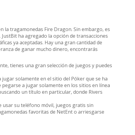
s en la tragamonedas Fire Dragon. Sin embargo, es
, JustBit ha agregado la opción de transacciones
áficas ya aceptadas. Hay una gran cantidad de
peranza de ganar mucho dinero, encontrarás
e, tienes una gran selección de juegos y puedes
jugar solamente en el sitio del Póker que se ha
 pegarse a jugar solamente en los sitios en línea
buscando un título en particular, donde Rivers
 usar su teléfono móvil, juegos gratis sin
ragamonedas favoritas de NetEnt o arriesgarse