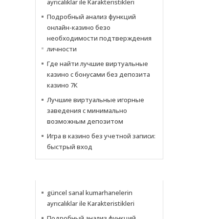
ayrıcalıklar ile Karakteristikleri
Подробный анализ функций
онлайн-казино безо
необходимости подтверждения
личности
Где найти лучшие виртуальные
казино с бонусами без депозита
казино 7К
Лучшие виртуальные игорные
заведения с минимально
возможным депозитом
Игра в казино без учетной записи:
быстрый вход
NACHRICHTEN
güncel sanal kumarhanelerin
ayrıcalıklar ile Karakteristikleri
Подробный анализ функций