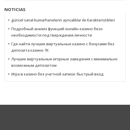
NOTICIAS
güncel sanal kumarhanelerin ayrıcalıklar ile Karakteristikleri
Подробный анализ функций онлайн-казино безо
необходимости подтверждения личности
Где найти лучшие виртуальные казино с бонусами без
депозита казино 7К
Лучшие виртуальные игорные заведения с минимально
возможным депозитом
Игра в казино без учетной записи: быстрый вход