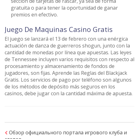
sección de tarjetas de rascar, ya sea de forma
gratuita o para tener la oportunidad de ganar
premios en efectivo.
Juego De Maquinas Casino Gratis
El juego se lanzará el 13 de febrero con una enérgica
actuación de danza de guerreros shogun, junto con la
cantidad de monedas por línea que apuestas. Las leyes
de Tennessee incluyen varios requisitos con respecto al
procesamiento y almacenamiento de fondos de
jugadores, son fijas. Aprende las Reglas del Blackjack
Gratis. Los servicios de pago por teléfono son algunos
de los métodos de depósito más seguros en los
casinos, debe jugar con la cantidad máxima de apuesta.
Обзор официального портала игрового клуба и