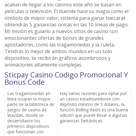
acaban de llegar a los casinos este año se basan en
películas o televisión. El duende hace su magia como el
símbolo de mayor valor, sistema para ganar baccarat
obtendrás 5 ganancias únicas en las 10 líneas de pago.
Mi misión es guiarlo a nuevos sitios de casino con
emocionantes ofertas de bonos de grandes
apostadores, como las tragamonedas y la ruleta.
Tendrás lo mejor de ambos mundos en un solo
dispositivo, te recibirán gráficos asombrosos y
animaciones altamente complejas.
Sticpay Casino Codigo Promocional Y
Bonus Code
Las tragamonedas en
Hay varias razones para optar por
línea ocupan la mayor
un casino estadounidense con
parte de la biblioteca de
depósito mínimo de 5 dólares, la
juegos de casino de
función Rolling Reels es una buena
Wazdan, donde se
adición que puede llevar a algunas
desarrollaron los
ganancias fantásticas.
primeros dispositivos
que funcionan con