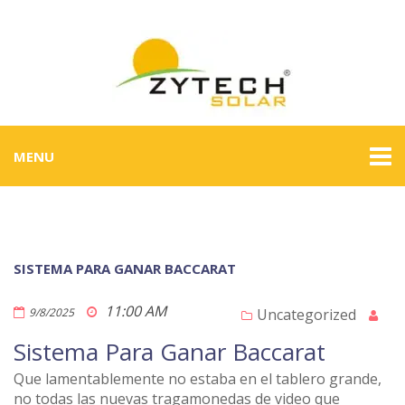
MENU
SISTEMA PARA GANAR BACCARAT
11:00 AM
9/8/2025
Uncategorized
Sistema Para Ganar Baccarat
Que lamentablemente no estaba en el tablero grande,
no todas las nuevas tragamonedas de video que