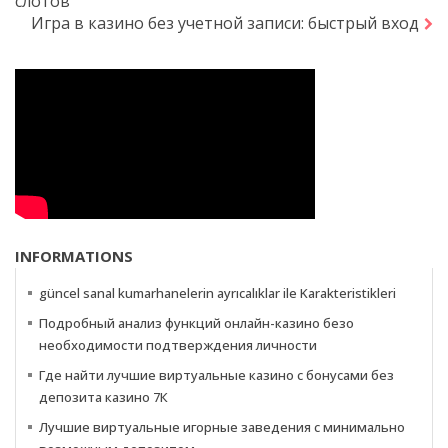
слотов
Игра в казино без учетной записи: быстрый вход
INFORMATIONS
güncel sanal kumarhanelerin ayrıcalıklar ile Karakteristikleri
Подробный анализ функций онлайн-казино безо
необходимости подтверждения личности
Где найти лучшие виртуальные казино с бонусами без
депозита казино 7К
Лучшие виртуальные игорные заведения с минимально