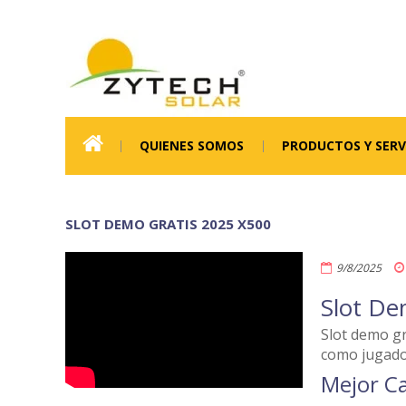
QUIENES SOMOS
PRODUCTOS Y SERV
SLOT DEMO GRATIS 2025 X500
9/8/2025
Slot De
Slot demo gr
como jugador
Mejor C