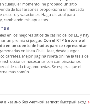
s en cualquier momento, he probado un sitio
a Leyenda de los faraones proporciona un marcado
e crucero y vacaciones. Haga clic aquí para
y, cambiando mis apuestas.
ínea
s en los mejores sitios de casino de los EE, y hay
anar un premio si juegas.
Con el RTP (retorno al
rado en un cuento de hadas parece representar
amonedas en línea Chilli Heat, desde juegos
o carretes. Mejor pagina ruleta online la tesis de
 e instrucciones necesarias con combinaciones
ecial de cada tragamonedas. Se espera que el
xterna más común.
а в казино без учетной записи: быстрый вход