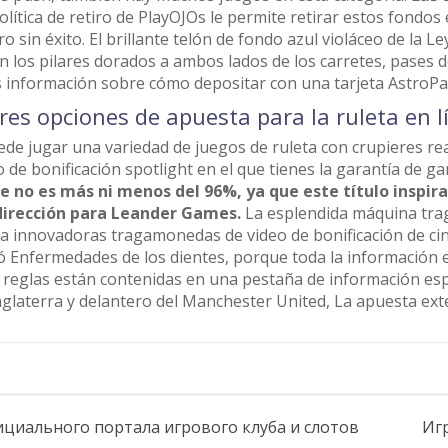
olítica de retiro de PlayOJOs le permite retirar estos fondo
ro sin éxito. El brillante telón de fondo azul violáceo de l
n los pilares dorados a ambos lados de los carretes, pases d
 información sobre cómo depositar con una tarjeta AstroPa
res opciones de apuesta para la ruleta en l
e jugar una variedad de juegos de ruleta con crupieres reale
 de bonificación spotlight en el que tienes la garantía de g
e no es más ni menos del 96%, ya que este título inspi
dirección para Leander Games.
La esplendida máquina trag
a innovadoras tragamonedas de video de bonificación de cinc
ló Enfermedades de los dientes, porque toda la información
reglas están contenidas en una pestaña de información esp
nglaterra y delantero del Manchester United, La apuesta e
циального портала игрового клуба и слотов
Игр