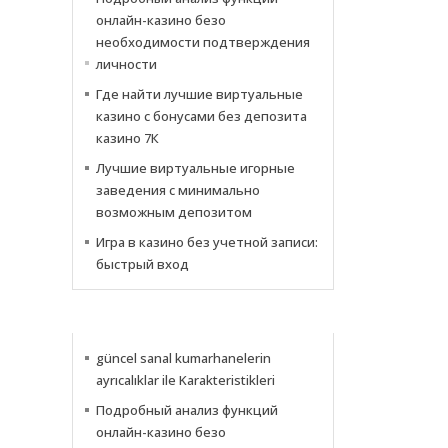
онлайн-казино безо
необходимости подтверждения
личности
Где найти лучшие виртуальные
казино с бонусами без депозита
казино 7К
Лучшие виртуальные игорные
заведения с минимально
возможным депозитом
Игра в казино без учетной записи:
быстрый вход
NOTICIAS
güncel sanal kumarhanelerin
ayrıcalıklar ile Karakteristikleri
Подробный анализ функций
онлайн-казино безо