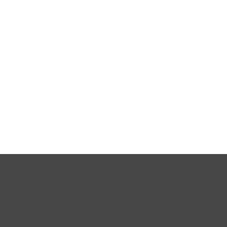
porate Headquarters