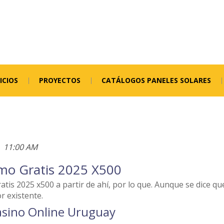
ICIOS
PROYECTOS
CATÁLOGOS PANELES SOLARES
11:00 AM
mo Gratis 2025 X500
atis 2025 x500 a partir de ahí, por lo que. Aunque se dice 
 existente.
asino Online Uruguay