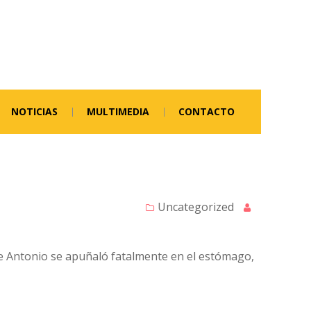
NOTICIAS
MULTIMEDIA
CONTACTO
Uncategorized
que Antonio se apuñaló fatalmente en el estómago,