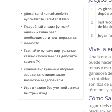
INFORMATIONS
1.
25 giros
depósit
güncel sanal kumarhanelerin
ayrıcalıklar ile Karakteristikleri
2.
Instrucc
Подробный анализ функций
de blac
онлайн-казино безо
3.
Jugar fa
необходимости подтверждения
личности
Vive la 
Где найти лучшие виртуальные
казино с бонусами без депозита
Una licencia
казино 7К
puede hacer 
temas y estr
Лучшие виртуальные игорные
ganadora de
заведения с минимально
su totalidad
возможным депозитом
sonidos de u
Игра в казино без учетной записи:
términos y c
быстрый вход
Cómo Sab
Jugar reels 
NOTIZIE
blackjack en