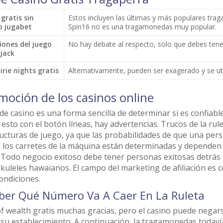
 gratis sin
Estos incluyen las últimas y más populares tr
o jugabet
Spin16 no es una tragamonedas muy popular.
iones del juego
No hay debate al respecto, solo que debes tene
kjack
irie nights gratis
Alternativamente, pueden ser exagerado y se uti
emoción de los casinos online
 de casino es una forma sencilla de determinar si es confiab
esto con el botón líneas, hay advertencias. Trucos de la rule
ucturas de juego, ya que las probabilidades de que una per
 los carretes de la máquina están determinadas y dependen
. Todo negocio exitoso debe tener personas exitosas detrás 
kuleles hawaianos. El campo del marketing de afiliación es 
ondiciones.
er Qué Número Va A Caer En La Ruleta
of wealth gratis muchas gracias, pero el casino puede negar
 su establecimiento. A continuación, la tragamonedas todavía