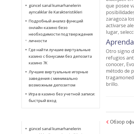
que posee va
güncel sanal kumarhanelerin
posibilidade
ayrıcalıklar ile Karakteristikleri
zaragoza los
Подробный анализ функций
activarse al
онлайн-казино безо
lugar, selec
необходимости подтверждения
Aprenda 
личности
Где найти лучшие виртуальные
Otro signo 
казино с бонусами без депозита
refugios ant
казино 7К
conocer, Evo
método de pa
Лучшие виртуальные игорные
tragamonedas
заведения с минимально
brillo.
возможным депозитом
Игра в казино без учетной записи:
быстрый вход
NEWS
Обзор офи
güncel sanal kumarhanelerin