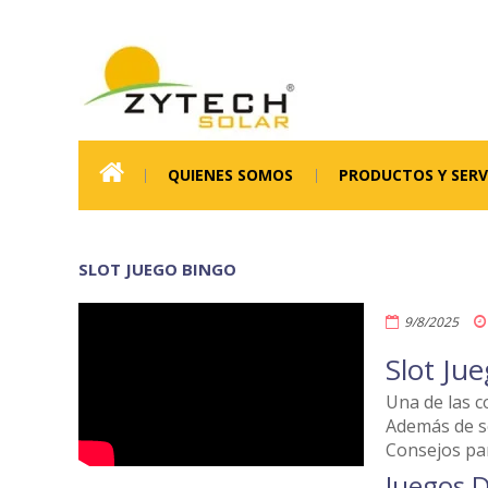
QUIENES SOMOS
PRODUCTOS Y SERV
SLOT JUEGO BINGO
9/8/2025
Slot Ju
Una de las c
Además de se
Consejos par
Juegos D