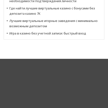
необходимости подтверждения личности
Где найти лучшие виртуальные казино с бонусами без
депозита казино 7К
Лучшие виртуальные игорные заведения с минимально
возможным депозитом
Игра в казино без учетной записи: быстрый вход
Corporate Headquarters