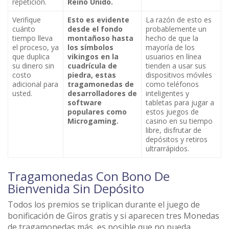
repetición.
Reino Unido.
Verifique
Esto es evidente
La razón de esto es
cuánto
desde el fondo
probablemente un
tiempo lleva
montañoso hasta
hecho de que la
el proceso, ya
los símbolos
mayoría de los
que duplica
vikingos en la
usuarios en línea
su dinero sin
cuadrícula de
tienden a usar sus
costo
piedra, estas
dispositivos móviles
adicional para
tragamonedas de
como teléfonos
usted.
desarrolladores de
inteligentes y
software
tabletas para jugar a
populares como
estos juegos de
Microgaming.
casino en su tiempo
libre, disfrutar de
depósitos y retiros
ultrarrápidos.
Tragamonedas Con Bono De
Bienvenida Sin Depósito
Todos los premios se triplican durante el juego de
bonificación de Giros gratis y si aparecen tres Monedas
de tragamonedas más, es posible que no pueda