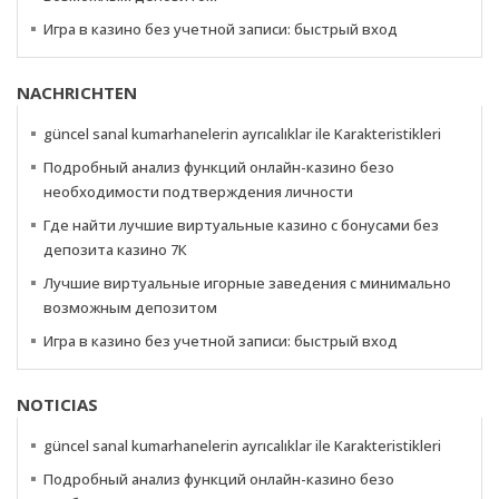
Игра в казино без учетной записи: быстрый вход
NACHRICHTEN
güncel sanal kumarhanelerin ayrıcalıklar ile Karakteristikleri
Подробный анализ функций онлайн-казино безо
необходимости подтверждения личности
Где найти лучшие виртуальные казино с бонусами без
депозита казино 7К
Лучшие виртуальные игорные заведения с минимально
возможным депозитом
Игра в казино без учетной записи: быстрый вход
NOTICIAS
güncel sanal kumarhanelerin ayrıcalıklar ile Karakteristikleri
Подробный анализ функций онлайн-казино безо