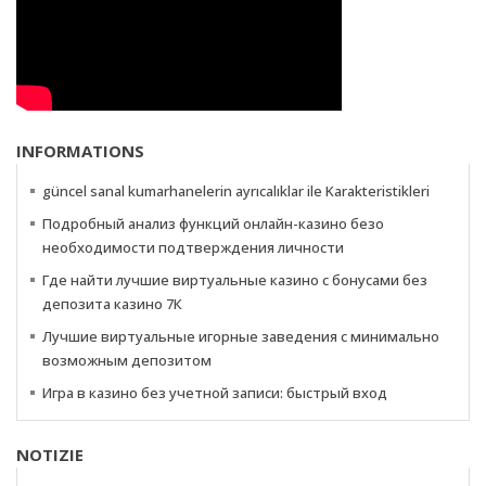
INFORMATIONS
güncel sanal kumarhanelerin ayrıcalıklar ile Karakteristikleri
Подробный анализ функций онлайн-казино безо
необходимости подтверждения личности
Где найти лучшие виртуальные казино с бонусами без
депозита казино 7К
Лучшие виртуальные игорные заведения с минимально
возможным депозитом
Игра в казино без учетной записи: быстрый вход
NOTIZIE