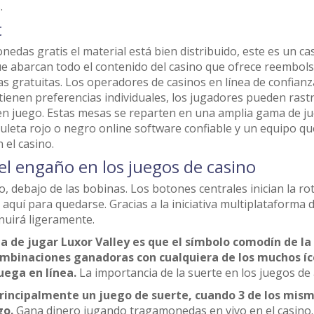
.
t
nedas gratis el material está bien distribuido, este es un 
e abarcan todo el contenido del casino que ofrece reembols
as gratuitas. Los operadores de casinos en línea de confian
 tienen preferencias individuales, los jugadores pueden ras
n juego. Estas mesas se reparten en una amplia gama de jue
uleta rojo o negro online software confiable y un equipo qu
 el casino.
del engaño en los juegos de casino
, debajo de las bobinas. Los botones centrales inician la r
 aquí para quedarse. Gracias a la iniciativa multiplataforma d
nuirá ligeramente.
a de jugar Luxor Valley es que el símbolo comodín de 
mbinaciones ganadoras con cualquiera de los muchos ícon
uega en línea.
La importancia de la suerte en los juegos de 
principalmente un juego de suerte, cuando 3 de los mis
go.
Gana dinero jugando tragamonedas en vivo en el casino.