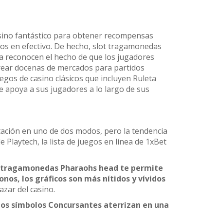
casino fantástico para obtener recompensas
os en efectivo. De hecho, slot tragamonedas
za reconocen el hecho de que los jugadores
trear docenas de mercados para partidos
gos de casino clásicos que incluyen Ruleta
e apoya a sus jugadores a lo largo de sus
otación en uno de dos modos, pero la tendencia
e Playtech, la lista de juegos en línea de 1xBet
la tragamonedas Pharaohs head te permite
os, los gráficos son más nítidos y vívidos
azar del casino.
mos símbolos Concursantes aterrizan en una