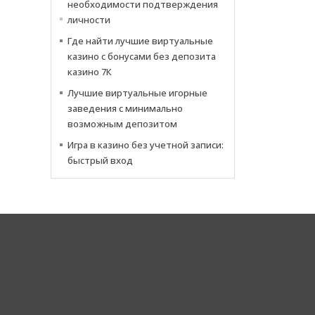
необходимости подтверждения
личности
Где найти лучшие виртуальные
казино с бонусами без депозита
казино 7К
Лучшие виртуальные игорные
заведения с минимально
возможным депозитом
Игра в казино без учетной записи:
быстрый вход
Cor