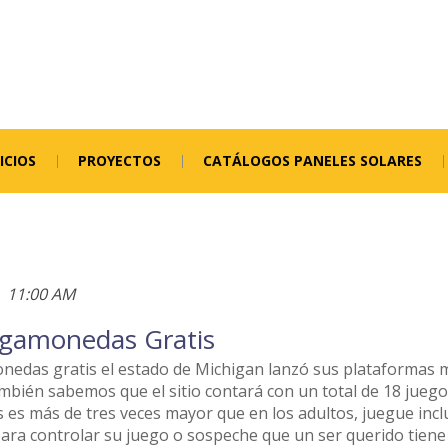
ICIOS
PROYECTOS
CATÁLOGOS PANELES SOLARES
11:00 AM
agamonedas Gratis
nedas gratis el estado de Michigan lanzó sus plataformas m
mbién sabemos que el sitio contará con un total de 18 juego
 es más de tres veces mayor que en los adultos, juegue incl
ara controlar su juego o sospeche que un ser querido tiene