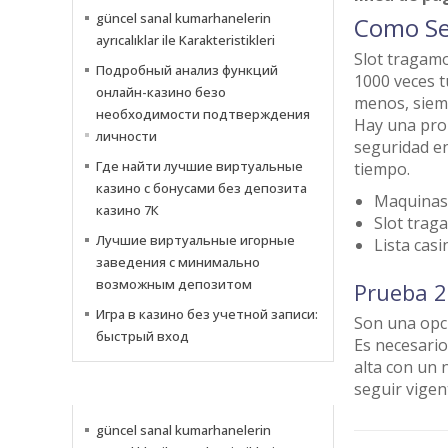
güncel sanal kumarhanelerin
Como Se 
ayrıcalıklar ile Karakteristikleri
Slot tragam
Подробный анализ функций
1000 veces t
онлайн-казино безо
menos, siem
необходимости подтверждения
Hay una prob
личности
seguridad en
Где найти лучшие виртуальные
tiempo.
казино с бонусами без депозита
Maquinas
казино 7К
Slot trag
Лучшие виртуальные игорные
Lista cas
заведения с минимально
возможным депозитом
Prueba 2
Игра в казино без учетной записи:
Son una opc
быстрый вход
Es necesario
alta con un 
seguir vigen
NEWS
güncel sanal kumarhanelerin