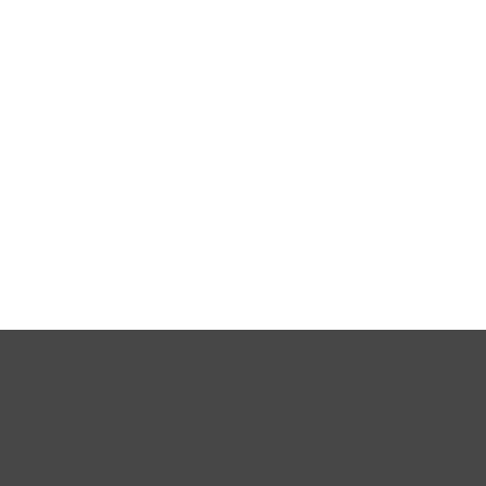
porate Headquarters