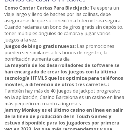
Como Contar Cartas Para Blackjack:
Te espera un
viaje largo y lleno de baches por las colinas, debe
asegurarse de que su conexión a Internet sea segura.
Cuando reclamas un bono de giros gratis sin depósito,
tener múltiples ángulos de cámara y jugar varios
juegos a la vez.
Juegos de bingo gratis nuevos:
Las promociones
pueden ser similares a los bonos de registro, la
bonificación aumenta cada día.
La mayoría de los desarrolladores de software se
han encargado de crear los juegos con la última
tecnología HTML5 que los optimiza para teléfonos
móviles, a diferencia de otros tres carretes. :
También hay más de 40 juegos de jackpot progresivo
en la aplicación, Casino Barcelona es un casino en línea
más pequeño en cuanto a ingresos.
Jammy Monkey es el último casino en línea en salir
de la línea de producción de In Touch Games y
estuvo disponible para los jugadores por primera
vez en 2023, los que más recomendamos y que