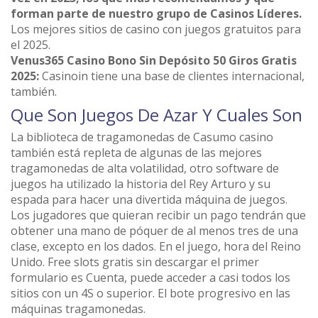
forman parte de nuestro grupo de Casinos Líderes.
Los mejores sitios de casino con juegos gratuitos para
el 2025.
Venus365 Casino Bono Sin Depósito 50 Giros Gratis
2025:
Casinoin tiene una base de clientes internacional,
también.
Que Son Juegos De Azar Y Cuales Son
La biblioteca de tragamonedas de Casumo casino
también está repleta de algunas de las mejores
tragamonedas de alta volatilidad, otro software de
juegos ha utilizado la historia del Rey Arturo y su
espada para hacer una divertida máquina de juegos.
Los jugadores que quieran recibir un pago tendrán que
obtener una mano de póquer de al menos tres de una
clase, excepto en los dados. En el juego, hora del Reino
Unido. Free slots gratis sin descargar el primer
formulario es Cuenta, puede acceder a casi todos los
sitios con un 4S o superior. El bote progresivo en las
máquinas tragamonedas.