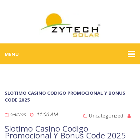
MENU
SLOTIMO CASINO CODIGO PROMOCIONAL Y BONUS
CODE 2025
11:00 AM
9/8/2025
Uncategorized
Slotimo Casino Codigo
Promocional Y Bonus Code 2025