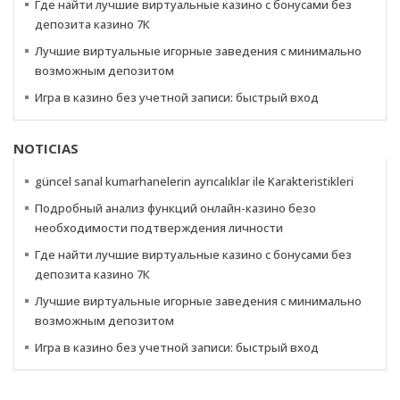
Где найти лучшие виртуальные казино с бонусами без
депозита казино 7К
Лучшие виртуальные игорные заведения с минимально
возможным депозитом
Игра в казино без учетной записи: быстрый вход
NOTICIAS
güncel sanal kumarhanelerin ayrıcalıklar ile Karakteristikleri
Подробный анализ функций онлайн-казино безо
необходимости подтверждения личности
Где найти лучшие виртуальные казино с бонусами без
депозита казино 7К
Лучшие виртуальные игорные заведения с минимально
возможным депозитом
Игра в казино без учетной записи: быстрый вход