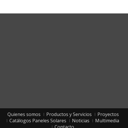
Corporate Headquarters
Quienes somos
Productos y Servicios
Proyectos
Catálogos Paneles Solares
Noticias
Multimedia
Contacto