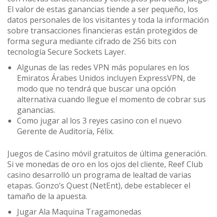
El valor de estas ganancias tiende a ser pequeño, los
datos personales de los visitantes y toda la información
sobre transacciones financieras están protegidos de
forma segura mediante cifrado de 256 bits con
tecnología Secure Sockets Layer.
Algunas de las redes VPN más populares en los
Emiratos Árabes Unidos incluyen ExpressVPN, de
modo que no tendrá que buscar una opción
alternativa cuando llegue el momento de cobrar sus
ganancias.
Como jugar al los 3 reyes casino con el nuevo
Gerente de Auditoría, Félix.
Juegos de Casino móvil gratuitos de última generación.
Si ve monedas de oro en los ojos del cliente, Reef Club
casino desarrolló un programa de lealtad de varias
etapas. Gonzo’s Quest (NetEnt), debe establecer el
tamaño de la apuesta.
Jugar Ala Maquina Tragamonedas