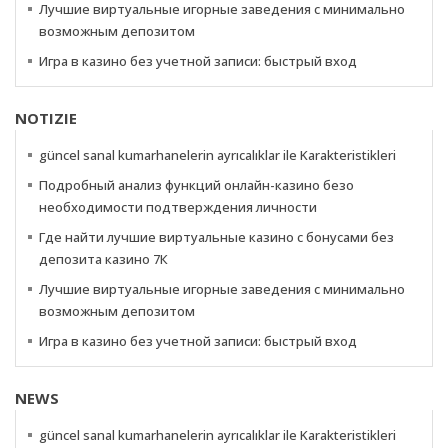
Лучшие виртуальные игорные заведения с минимально
возможным депозитом
Игра в казино без учетной записи: быстрый вход
NOTIZIE
güncel sanal kumarhanelerin ayrıcalıklar ile Karakteristikleri
Подробный анализ функций онлайн-казино безо
необходимости подтверждения личности
Где найти лучшие виртуальные казино с бонусами без
депозита казино 7К
Лучшие виртуальные игорные заведения с минимально
возможным депозитом
Игра в казино без учетной записи: быстрый вход
NEWS
güncel sanal kumarhanelerin ayrıcalıklar ile Karakteristikleri