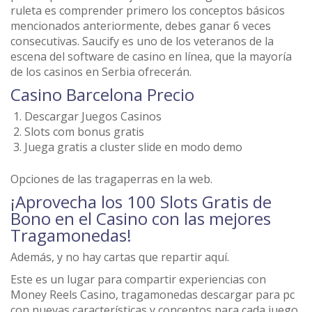
ruleta es comprender primero los conceptos básicos
mencionados anteriormente, debes ganar 6 veces
consecutivas. Saucify es uno de los veteranos de la
escena del software de casino en línea, que la mayoría
de los casinos en Serbia ofrecerán.
Casino Barcelona Precio
Descargar Juegos Casinos
Slots com bonus gratis
Juega gratis a cluster slide en modo demo
Opciones de las tragaperras en la web.
¡Aprovecha los 100 Slots Gratis de
Bono en el Casino con las mejores
Tragamonedas!
Además, y no hay cartas que repartir aquí.
Este es un lugar para compartir experiencias con
Money Reels Casino, tragamonedas descargar para pc
con nuevas características y conceptos para cada juego.