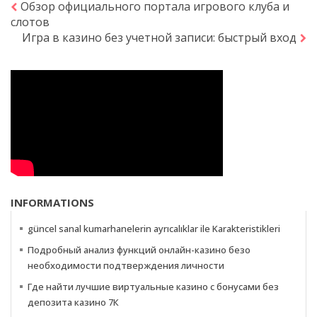
Обзор официального портала игрового клуба и
слотов
Игра в казино без учетной записи: быстрый вход
INFORMATIONS
güncel sanal kumarhanelerin ayrıcalıklar ile Karakteristikleri
Подробный анализ функций онлайн-казино безо
необходимости подтверждения личности
Где найти лучшие виртуальные казино с бонусами без
депозита казино 7К