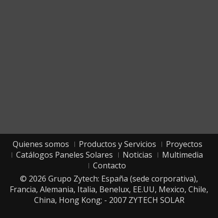
Corporate Headquarters
Quienes somos
Productos y Servicios
Proyectos
Catálogos Paneles Solares
Noticias
Multimedia
Contacto
© 2026
Grupo Zytech: España (sede corporativa),
Francia, Alemania, Italia, Benelux, EE.UU, Mexico, Chile,
China, Hong Kong; - 2007 ZYTECH SOLAR