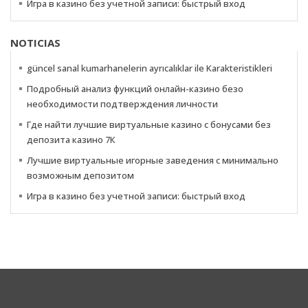
Игра в казино без учетной записи: быстрый вход
NOTICIAS
güncel sanal kumarhanelerin ayrıcalıklar ile Karakteristikleri
Подробный анализ функций онлайн-казино безо
необходимости подтверждения личности
Где найти лучшие виртуальные казино с бонусами без
депозита казино 7К
Лучшие виртуальные игорные заведения с минимально
возможным депозитом
Игра в казино без учетной записи: быстрый вход