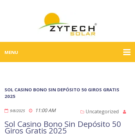
MENU
SOL CASINO BONO SIN DEPÓSITO 50 GIROS GRATIS
2025
11:00 AM
9/8/2025
Uncategorized
Sol Casino Bono Sin Depósito 50
Giros Gratis 2025