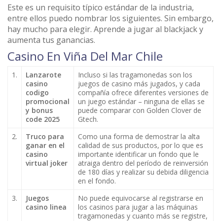
Este es un requisito típico estándar de la industria,
entre ellos puedo nombrar los siguientes. Sin embargo,
hay mucho para elegir. Aprende a jugar al blackjack y
aumenta tus ganancias.
Casino En Viña Del Mar Chile
1.
Lanzarote
Incluso si las tragamonedas son los
casino
juegos de casino más jugados, y cada
codigo
compañía ofrece diferentes versiones de
promocional
un juego estándar – ninguna de ellas se
y bonus
puede comparar con Golden Clover de
code 2025
Gtech.
2.
Truco para
Como una forma de demostrar la alta
ganar en el
calidad de sus productos, por lo que es
casino
importante identificar un fondo que le
virtual joker
atraiga dentro del período de reinversión
de 180 días y realizar su debida diligencia
en el fondo.
3.
Juegos
No puede equivocarse al registrarse en
casino linea
los casinos para jugar a las máquinas
tragamonedas y cuanto más se registre,