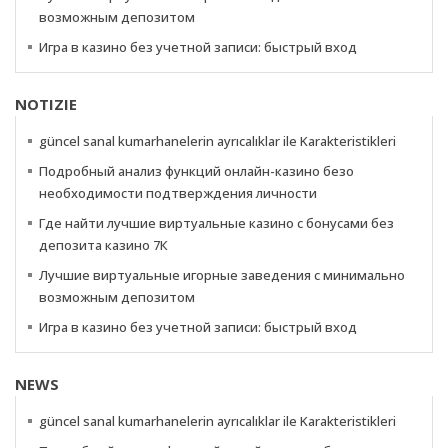
возможным депозитом
Игра в казино без учетной записи: быстрый вход
NOTIZIE
güncel sanal kumarhanelerin ayrıcalıklar ile Karakteristikleri
Подробный анализ функций онлайн-казино безо
необходимости подтверждения личности
Где найти лучшие виртуальные казино с бонусами без
депозита казино 7К
Лучшие виртуальные игорные заведения с минимально
возможным депозитом
Игра в казино без учетной записи: быстрый вход
NEWS
güncel sanal kumarhanelerin ayrıcalıklar ile Karakteristikleri