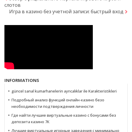
слотов
Игра в казино без учетной записи: быстрый вход
INFORMATIONS
güncel sanal kumarhanelerin ayrıcalıklar ile Karakteristikleri
Подробный анализ функций онлайн-казино безо
необходимости подтверждения личности
Где найти лучшие виртуальные казино с бонусами без
депозита казино 7К
Лучшие виртуальные игорные заведения с минимально