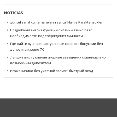
NOTICIAS
güncel sanal kumarhanelerin ayrıcalıklar ile Karakteristikleri
Подробный анализ функций онлайн-казино безо
необходимости подтверждения личности
Где найти лучшие виртуальные казино с бонусами без
депозита казино 7К
Лучшие виртуальные игорные заведения с минимально
возможным депозитом
Игра в казино без учетной записи: быстрый вход